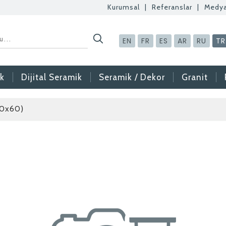
Kurumsal
|
Referanslar
|
Medy
EN
FR
ES
AR
RU
TR
k
Dijital Seramik
Seramik / Dekor
Granit
30x60)
Betaş Cam Mozaik
Betaş Cam Mozik ola
meslektaşlar arıyoruz
gönderdikten sonra ta
vermeniz faydalı olac
Özgeçmişlerinizi yan