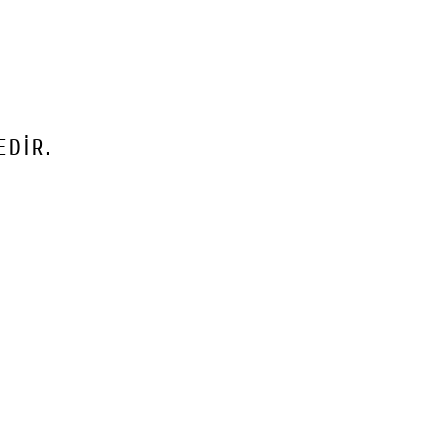
z. Bizi tercih
 ederiz.
DİR.