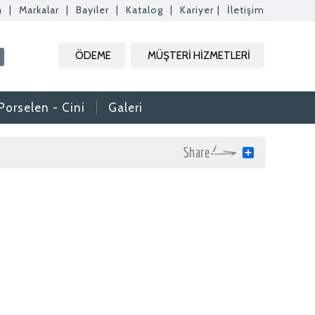
a
|
Markalar
|
Bayiler
|
Katalog
|
Kariyer
|
İletişim
ÖDEME
MÜŞTERİ HİZMETLERİ
Porselen - Cini
Galeri
Share
rak tam zamanlı
. Özgeçmişlerinizi
rafımıza bilgi
aktır.
daki formdan