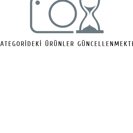
bizlere ulaştırabilirsini
ettiğiniz için teşekkür
KATEGORİDEKİ ÜRÜNLER GÜNCELLENMEKTE