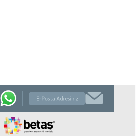
Betaş Cam Mozik olarak tam zamanlı
meslektaşlar arıyoruz. Özgeçmişlerinizi
gönderdikten sonra tarafımıza bilgi
vermeniz faydalı olacaktır.
Özgeçmişlerinizi yandaki formdan
bizlere ulaştırabilirsiniz. Bizi tercih
ettiğiniz için teşekkür ederiz.