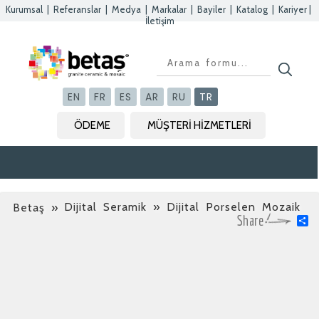
Kurumsal
|
Referanslar
|
Medya
|
Markalar
|
Bayiler
|
Katalog
|
Kariyer
|
İletişim
EN
FR
ES
AR
RU
TR
ÖDEME
MÜŞTERİ HİZMETLERİ
Dijital Seramik » Dijital Porselen Mozaik
Betaş
»
S