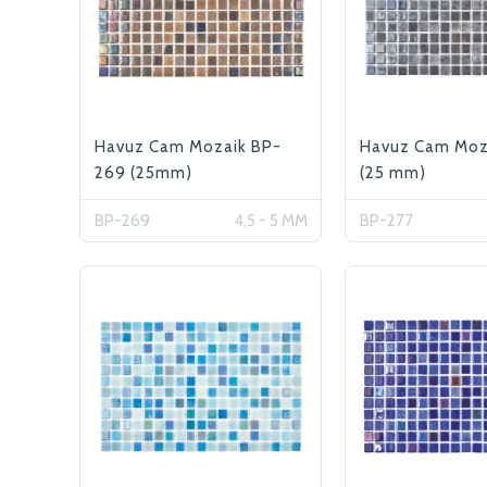
Havuz Cam Mozaik BP-
Havuz Cam Moz
269 (25mm)
(25 mm)
BP-269
4,5 - 5 MM
BP-277