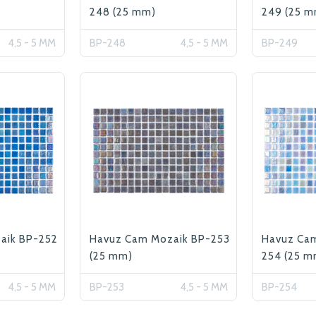
248 (25 mm)
249 (25 m
4,5 - 5 MM
BP-248
4,5 - 5 MM
BP-249
aik BP-252
Havuz Cam Mozaik BP-253
Havuz Ca
(25 mm)
254 (25 m
4,5 - 5 MM
BP-253
4,5 - 5 MM
BP-254