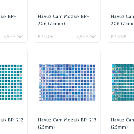
bizlere ulaştırabilirsini
aik BP-
Havuz Cam Mozaik BP-
Havuz Ca
ettiğiniz için teşekkür
206 (25mm)
208 (25m
4,5 - 5 MM
BP-206
4,5 - 5 MM
BP-208
aik BP-212
Havuz Cam Mozaik BP-213
Havuz Ca
(25mm)
(25mm)