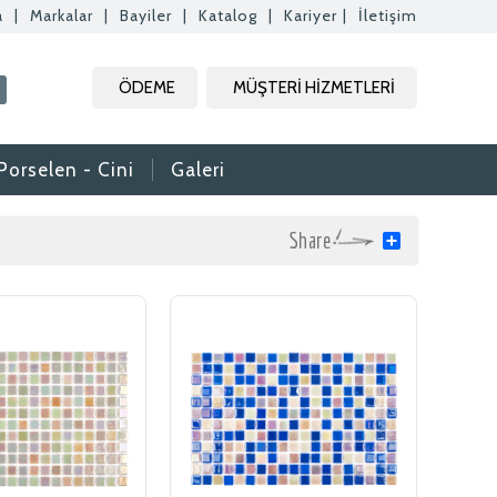
a
|
Markalar
|
Bayiler
|
Katalog
|
Kariyer
|
İletişim
ÖDEME
MÜŞTERİ HİZMETLERİ
Porselen - Cini
Galeri
Share
rak tam zamanlı
. Özgeçmişlerinizi
rafımıza bilgi
aktır.
daki formdan