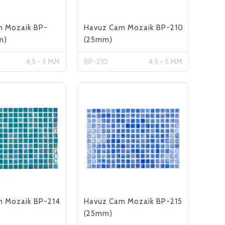
z. Bizi tercih
m Mozaik BP-
Havuz Cam Mozaik BP-210
 ederiz.
m)
(25mm)
4,5 - 5 MM
BP-210
4,5 - 5 MM
m Mozaik BP-214
Havuz Cam Mozaik BP-215
(25mm)