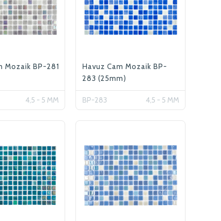
m Mozaik BP-281
Havuz Cam Mozaik BP-
283 (25mm)
4,5 - 5 MM
BP-283
4,5 - 5 MM