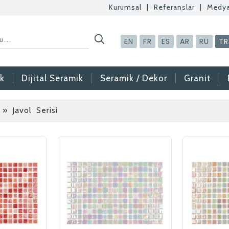
Kurumsal
|
Referanslar
|
Medy
EN
FR
ES
AR
RU
TR
k
Dijital Seramik
Seramik / Dekor
Granit
» Javol Serisi
Betaş Cam Mozaik
Betaş Cam Mozik ola
meslektaşlar arıyoruz
gönderdikten sonra ta
vermeniz faydalı olac
Özgeçmişlerinizi yan