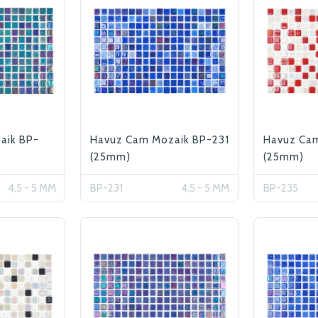
aik BP-
Havuz Cam Mozaik BP-231
Havuz Ca
(25mm)
(25mm)
4,5 - 5 MM
BP-231
4,5 - 5 MM
BP-235