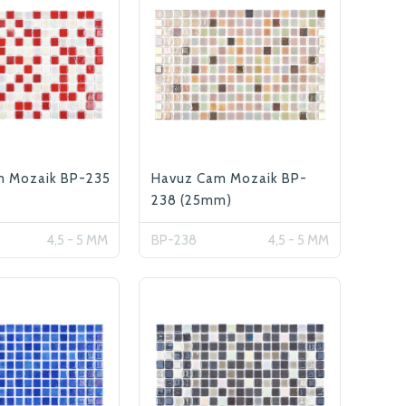
m Mozaik BP-235
Havuz Cam Mozaik BP-
238 (25mm)
4,5 - 5 MM
BP-238
4,5 - 5 MM