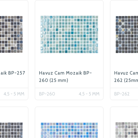
aik BP-257
Havuz Cam Mozaik BP-
Havuz Ca
260 (25 mm)
262 (25m
4,5 - 5 MM
BP-260
4,5 - 5 MM
BP-262