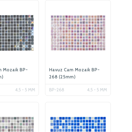
m Mozaik BP-
Havuz Cam Mozaik BP-
m)
268 (25mm)
4,5 - 5 MM
BP-268
4,5 - 5 MM