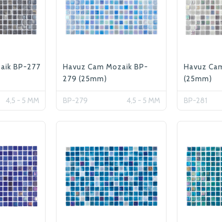
aik BP-277
Havuz Cam Mozaik BP-
Havuz Ca
279 (25mm)
(25mm)
4,5 - 5 MM
BP-279
4,5 - 5 MM
BP-281