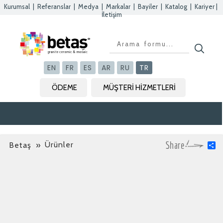
Kurumsal
|
Referanslar
|
Medya
|
Markalar
|
Bayiler
|
Katalog
|
Kariyer
|
İletişim
EN
FR
ES
AR
RU
TR
ÖDEME
MÜŞTERİ HİZMETLERİ
Ürünler
Betaş
»
S