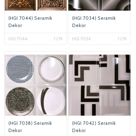
Betaş Cam Mozik olarak tam zamanlı
meslektaşlar arıyoruz. Özgeçmişlerinizi
(HGI 7044) Seramik
(HGI 7034) Seramik
gönderdikten sonra tarafımıza bilgi
Dekor
Dekor
vermeniz faydalı olacaktır.
HGI 7044
1 CM
HGI 7034
1 CM
Özgeçmişlerinizi yandaki formdan
bizlere ulaştırabilirsiniz. Bizi tercih
ettiğiniz için teşekkür ederiz.
(HGI 7038) Seramik
(HGI 7042) Seramik
Dekor
Dekor