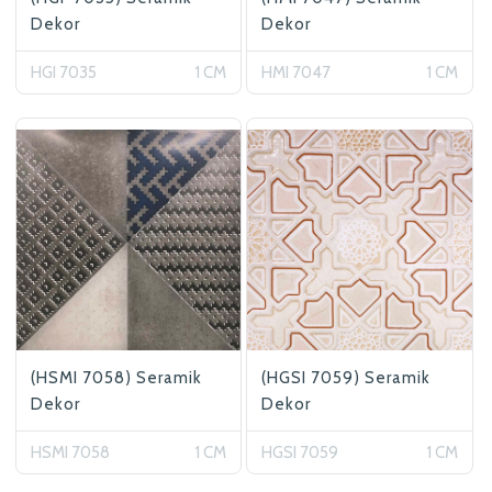
Dekor
Dekor
HGI 7035
1 CM
HMI 7047
1 CM
(HSMI 7058) Seramik
(HGSI 7059) Seramik
Dekor
Dekor
HSMI 7058
1 CM
HGSI 7059
1 CM