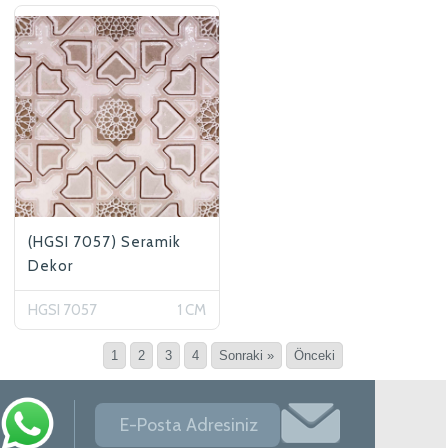
(HGSI 7057) Seramik
Dekor
HGSI 7057
1 CM
1
2
3
4
Sonraki »
Önceki