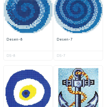
Betaş Cam Mozik olarak tam zamanlı
meslektaşlar arıyoruz. Özgeçmişlerinizi
gönderdikten sonra tarafımıza bilgi
vermeniz faydalı olacaktır.
Özgeçmişlerinizi yandaki formdan
Desen-8
Desen-7
bizlere ulaştırabilirsiniz. Bizi tercih
ettiğiniz için teşekkür ederiz.
DS-8
DS-7