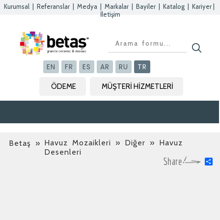
Kurumsal
|
Referanslar
|
Medya
|
Markalar
|
Bayiler
|
Katalog
|
Kariyer
|
İletişim
EN
FR
ES
AR
RU
TR
ÖDEME
MÜŞTERİ HİZMETLERİ
Havuz Mozaikleri » Diğer » Havuz
Betaş
»
Desenleri
S