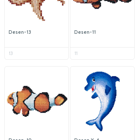
Desen-13
Desen-11
13
11