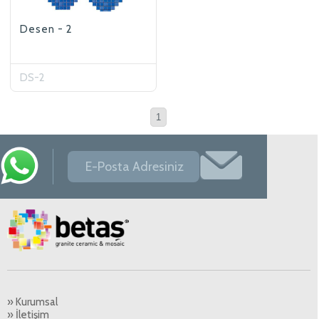
Desen - 2
DS-2
1
» Kurumsal
» İletişim