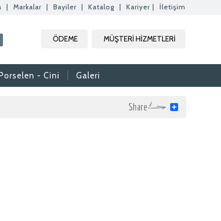
a
|
Markalar
|
Bayiler
|
Katalog
|
Kariyer
|
İletişim
ÖDEME
MÜŞTERİ HİZMETLERİ
Porselen - Cini
Galeri
Share
rak tam zamanlı
. Özgeçmişlerinizi
rafımıza bilgi
aktır.
daki formdan