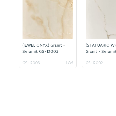
(JEWEL ONYX) Granit -
(STATUARIO WH
Seramik GS-12003
Granit - Serami
12002
GS-12003
1 CM
GS-12002