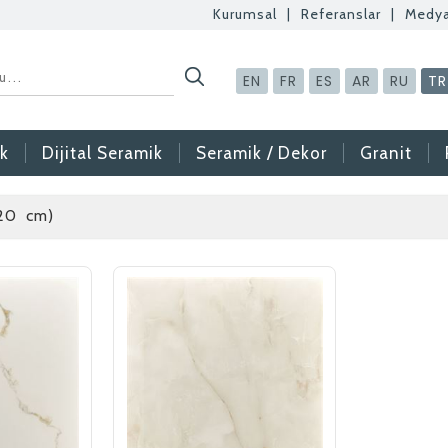
Kurumsal
|
Referanslar
|
Medy
EN
FR
ES
AR
RU
TR
k
Dijital Seramik
Seramik / Dekor
Granit
120 cm)
Betaş Cam Mozaik
Betaş Cam Mozik ola
meslektaşlar arıyoruz
gönderdikten sonra ta
vermeniz faydalı olac
Özgeçmişlerinizi yan