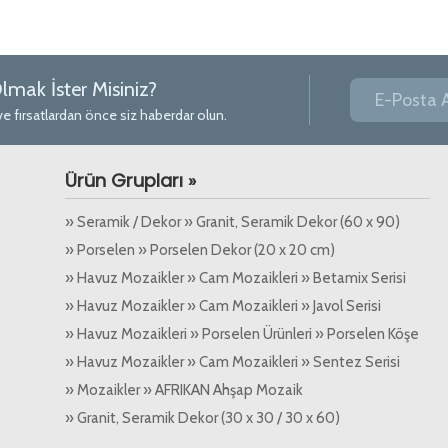
lmak İster Misiniz?
ve fırsatlardan önce siz haberdar olun.
Ürün Grupları »
» Seramik / Dekor » Granit, Seramik Dekor (60 x 90)
» Porselen » Porselen Dekor (20 x 20 cm)
» Havuz Mozaikler » Cam Mozaikleri » Betamix Serisi
» Havuz Mozaikler » Cam Mozaikleri » Javol Serisi
» Havuz Mozaikleri » Porselen Ürünleri » Porselen Köşe
Parçaları
» Havuz Mozaikler » Cam Mozaikleri » Sentez Serisi
» Mozaikler » AFRIKAN Ahşap Mozaik
» Granit, Seramik Dekor (30 x 30 / 30 x 60)