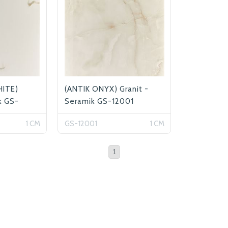
bizlere ulaştırabilirsini
ettiğiniz için teşekkür
ITE)
(ANTIK ONYX) Granit -
k GS-
Seramik GS-12001
1 CM
GS-12001
1 CM
1