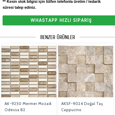
** Kesin stok bilgisi için lütfen telefonla üretim / tedarik
süresi talep ediniz.
WHASTAPP HIZLI SİPARİŞ
BENZER ÜRÜNLER
AK-9250 Mermer Mozaik
AKSF-9024 Doğal Taş
Odessa B2
Cappucino