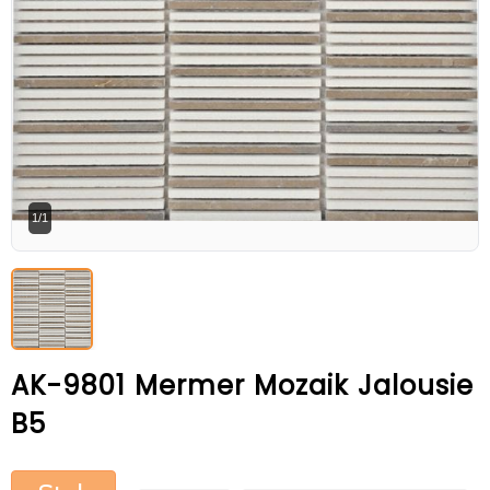
Betaş Cam Mozik olarak tam zamanlı
meslektaşlar arıyoruz. Özgeçmişlerinizi
gönderdikten sonra tarafımıza bilgi
vermeniz faydalı olacaktır.
Özgeçmişlerinizi yandaki formdan
bizlere ulaştırabilirsiniz. Bizi tercih
ettiğiniz için teşekkür ederiz.
1/1
AK-9801 Mermer Mozaik Jalousie
B5