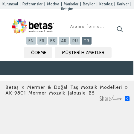
Kurumsal
|
Referanslar
|
Medya
|
Markalar
|
Bayiler
|
Katalog
|
Kariyer
|
İletişim
Kapat
Kapat
Kapat
Kapat
EN
FR
ES
AR
RU
TR
ÖDEME
MÜŞTERİ HİZMETLERİ
Betaş
»
Mermer & Doğal Taş Mozaik Modelleri
»
AK-9801 Mermer Mozaik Jalousie B5
S