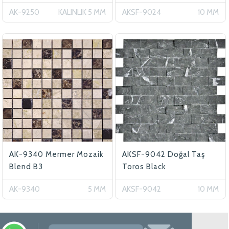
AK-9250
KALINLIK 5 MM
AKSF-9024
10 MM
AK-9340 Mermer Mozaik
AKSF-9042 Doğal Taş
Blend B3
Toros Black
AK-9340
5 MM
AKSF-9042
10 MM