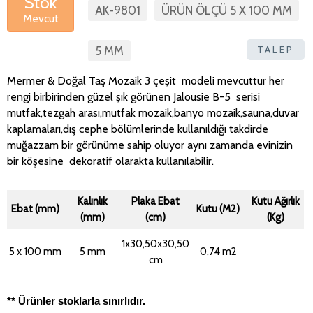
Stok
AK-9801
ÜRÜN ÖLÇÜ 5 X 100 MM
Mevcut
TALEP
5 MM
Mermer & Doğal Taş Mozaik 3 çeşit modeli mevcuttur her
rengi birbirinden güzel şık görünen Jalousie B-5 serisi
mutfak,tezgah arası,mutfak mozaik,banyo mozaik,sauna,duvar
kaplamaları,dış cephe bölümlerinde kullanıldığı takdirde
muğazzam bir görünüme sahip oluyor aynı zamanda evinizin
bir köşesine dekoratif olarakta kullanılabilir.
Kalınlık
Plaka Ebat
Kutu Ağırlık
Ebat (mm)
Kutu (M2)
(mm)
(cm)
(Kg)
1x30,50x30,50
5 x 100 mm
5 mm
0,74 m2
cm
** Ürünler stoklarla sınırlıdır.