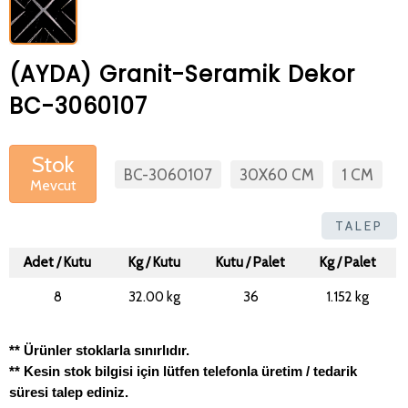
(AYDA) Granit-Seramik Dekor
BC-3060107
Stok
BC-3060107
30X60 CM
1 CM
Mevcut
TALEP
Adet / Kutu
Kg / Kutu
Kutu / Palet
Kg / Palet
8
32.00 kg
36
1.152 kg
** Ürünler stoklarla sınırlıdır.
** Kesin stok bilgisi için lütfen telefonla üretim / tedarik
süresi talep ediniz.