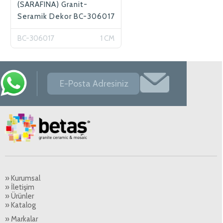
(SARAFINA) Granit-
Seramik Dekor BC-306017
BC-306017
1 CM
» Kurumsal
» İletişim
» Ürünler
» Katalog
» Markalar