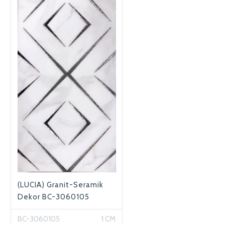
(LUCIA) Granit-Seramik
Dekor BC-3060105
BC-3060105
1 CM