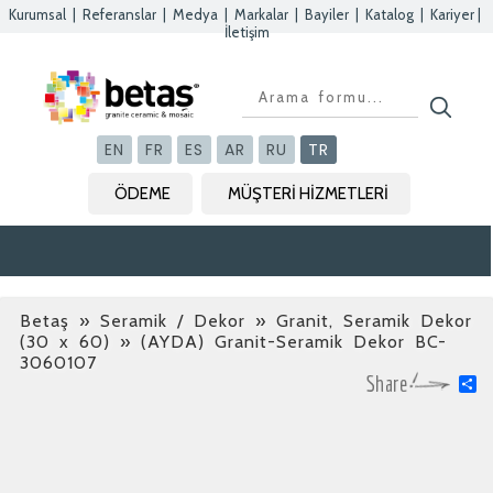
Kurumsal
|
Referanslar
|
Medya
|
Markalar
|
Bayiler
|
Katalog
|
Kariyer
|
İletişim
Kapat
Kapat
Kapat
Kapat
EN
FR
ES
AR
RU
TR
ÖDEME
MÜŞTERİ HİZMETLERİ
Betaş
»
Seramik / Dekor » Granit, Seramik Dekor
(30 x 60)
» (AYDA) Granit-Seramik Dekor BC-
3060107
S