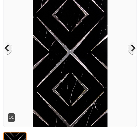
Betaş Cam Mozik olarak tam zamanlı
meslektaşlar arıyoruz. Özgeçmişlerinizi
gönderdikten sonra tarafımıza bilgi
vermeniz faydalı olacaktır.
Özgeçmişlerinizi yandaki formdan
bizlere ulaştırabilirsiniz. Bizi tercih
ettiğiniz için teşekkür ederiz.
1/1