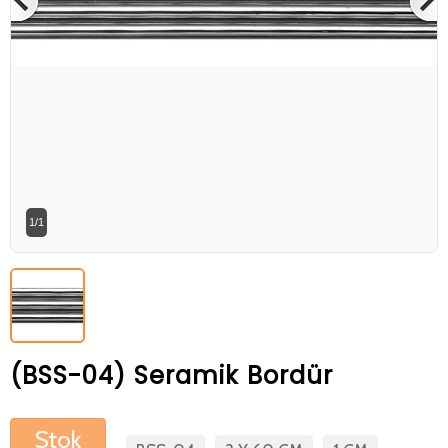
Betaş Cam Mozik olarak tam zamanlı
meslektaşlar arıyoruz. Özgeçmişlerinizi
gönderdikten sonra tarafımıza bilgi
vermeniz faydalı olacaktır.
Özgeçmişlerinizi yandaki formdan
bizlere ulaştırabilirsiniz. Bizi tercih
ettiğiniz için teşekkür ederiz.
1/1
(BSS-04) Seramik Bordür
Stok