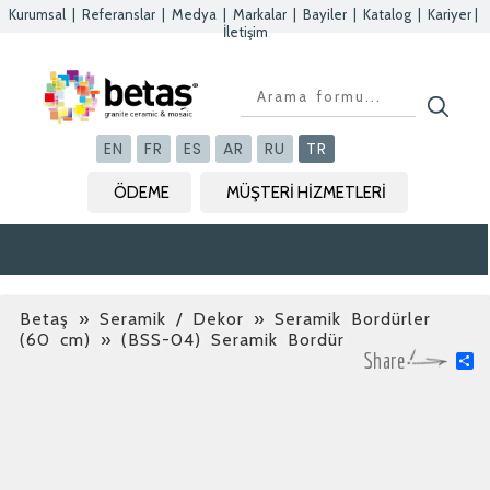
Kurumsal
|
Referanslar
|
Medya
|
Markalar
|
Bayiler
|
Katalog
|
Kariyer
|
İletişim
Kapat
Kapat
Kapat
Kapat
EN
FR
ES
AR
RU
TR
ÖDEME
MÜŞTERİ HİZMETLERİ
Betaş
»
Seramik / Dekor » Seramik Bordürler
(60 cm)
» (BSS-04) Seramik Bordür
S