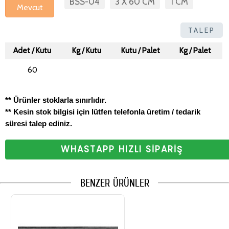
BSS-04
3 X 60 CM
1 CM
Mevcut
TALEP
Adet / Kutu
Kg / Kutu
Kutu / Palet
Kg / Palet
60
** Ürünler stoklarla sınırlıdır.
** Kesin stok bilgisi için lütfen telefonla üretim / tedarik
süresi talep ediniz.
WHASTAPP HIZLI SİPARİŞ
BENZER ÜRÜNLER