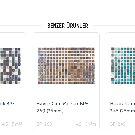
BENZER ÜRÜNLER
ik BP-
Havuz Cam Mozaik BP-
Havuz Cam
269 (25mm)
245 (25mm
4,5 - 5 MM
BP-269
4,5 - 5 MM
BP-245