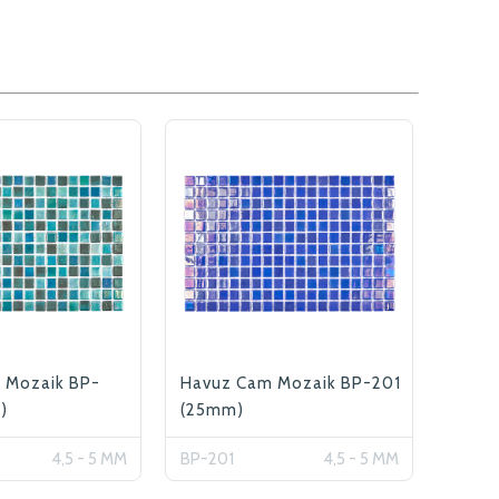
 Mozaik BP-
Havuz Cam Mozaik BP-201
)
(25mm)
4,5 - 5 MM
BP-201
4,5 - 5 MM