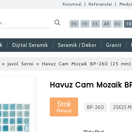
Kurumsal
|
Referanslar
|
Medy
EN
FR
ES
AR
RU
TR
k
Dijital Seramik
Seramik / Dekor
Granit
» Javol Serisi
» Havuz Cam Mozaik BP-260 (25 mm)
Betaş Cam Mozaik
Havuz Cam Mozaik B
Betaş Cam Mozik ola
meslektaşlar arıyoruz
Stok
BP-260
25X25 
Mevcut
gönderdikten sonra ta
vermeniz faydalı olac
Özgeçmişlerinizi yan