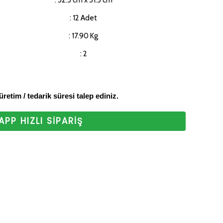
: 32.5 cm x 51.5 cm
z. Bizi tercih
: 12 Adet
 ederiz.
: 17.90 Kg
: 2
 üretim / tedarik süresi talep ediniz.
PP HIZLI SİPARİŞ