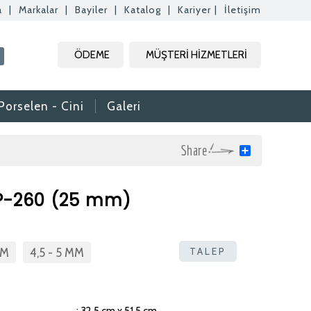
a
|
Markalar
|
Bayiler
|
Katalog
|
Kariyer
|
İletişim
Kapat
Kapat
Kapat
ÖDEME
MÜŞTERİ HİZMETLERİ
Kapat
Porselen - Cini
Galeri
Share
P-260 (25 mm)
rak tam zamanlı
. Özgeçmişlerinizi
TALEP
MM
4,5 - 5 MM
rafımıza bilgi
aktır.
daki formdan