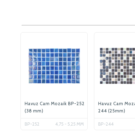
Havuz Cam Mozaik BP-252
Havuz Cam Moza
(38 mm)
244 (25mm)
BP-252
4,75 - 5,25 MM
BP-244