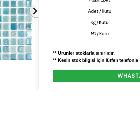
Plaka Ebat
bizlere ulaştırabilirsini
Adet / Kutu
ettiğiniz için teşekkür
Kg / Kutu
M2/ Kutu
** Ürünler stoklarla sınırlıdır.
** Kesin stok bilgisi için lütfen telefonla
WHASTA