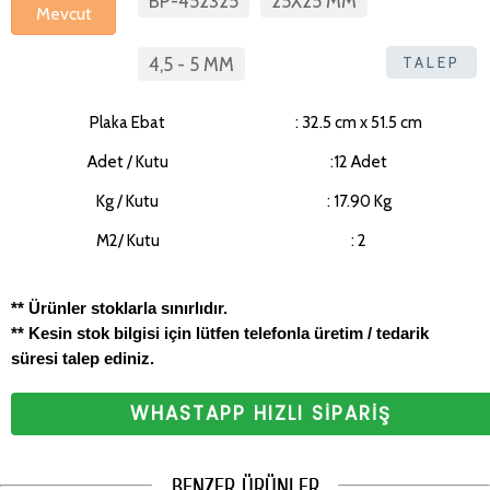
BP-452325
25X25 MM
Mevcut
TALEP
4,5 - 5 MM
Plaka Ebat
: 32.5 cm x 51.5 cm
Adet / Kutu
:12 Adet
Kg / Kutu
: 17.90 Kg
M2/ Kutu
: 2
** Ürünler stoklarla sınırlıdır.
** Kesin stok bilgisi için lütfen telefonla üretim / tedarik
süresi talep ediniz.
WHASTAPP HIZLI SİPARİŞ
BENZER ÜRÜNLER