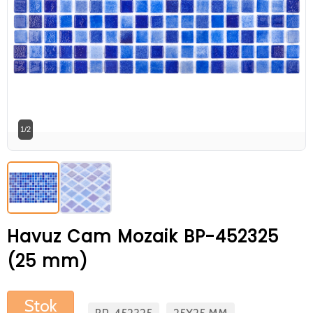
Betaş Cam Mozik olarak tam zamanlı
meslektaşlar arıyoruz. Özgeçmişlerinizi
gönderdikten sonra tarafımıza bilgi
vermeniz faydalı olacaktır.
Özgeçmişlerinizi yandaki formdan
bizlere ulaştırabilirsiniz. Bizi tercih
1/2
ettiğiniz için teşekkür ederiz.
Havuz Cam Mozaik BP-452325
(25 mm)
Stok