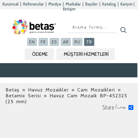
Kurumsal
|
Referanslar
|
Medya
|
Markalar
|
Bayiler
|
Katalog
|
Kariyer
|
İletişim
Kapat
Kapat
Kapat
Kapat
EN
FR
ES
AR
RU
TR
ÖDEME
MÜŞTERİ HİZMETLERİ
Betaş
»
Havuz Mozaikler » Cam Mozaikleri »
Betamix Serisi
» Havuz Cam Mozaik BP-452325
(25 mm)
S