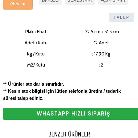
BP-535
25X25 MM
4,5 - 5 MM
Mevcut
TALEP
Plaka Ebat
: 32.5 cm x 51.5 cm
Adet / Kutu
:12 Adet
Kg / Kutu
: 17.90 Kg
M2/ Kutu
: 2
** Ürünler stoklarla sınırlıdır.
** Kesin stok bilgisi için lütfen telefonla üretim / tedarik
süresi talep ediniz.
WHASTAPP HIZLI SİPARİŞ
BENZER ÜRÜNLER