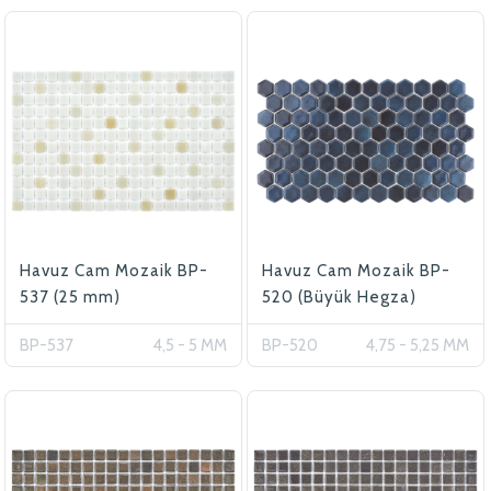
Havuz Cam Mozaik BP-
Havuz Cam Mozaik BP-
537 (25 mm)
520 (Büyük Hegza)
BP-537
4,5 - 5 MM
BP-520
4,75 - 5,25 MM