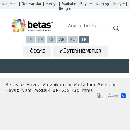
Kurumsal
|
Referanslar
|
Medya
|
Markalar
|
Bayiler
|
Katalog
|
Kariyer
|
İletişim
Kapat
Kapat
Kapat
Kapat
EN
FR
ES
AR
RU
TR
ÖDEME
MÜŞTERİ HİZMETLERİ
Betaş
»
Havuz Mozaikleri » Metallum Serisi
»
Havuz Cam Mozaik BP-535 (25 mm)
S