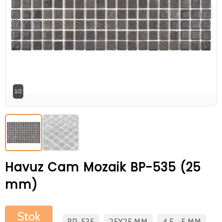
Betaş Cam Mozik olarak tam zamanlı
meslektaşlar arıyoruz. Özgeçmişlerinizi
gönderdikten sonra tarafımıza bilgi
vermeniz faydalı olacaktır.
Özgeçmişlerinizi yandaki formdan
bizlere ulaştırabilirsiniz. Bizi tercih
1/2
ettiğiniz için teşekkür ederiz.
Havuz Cam Mozaik BP-535 (25
mm)
Stok