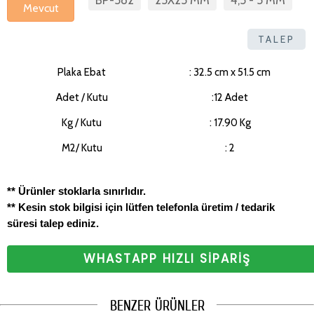
BP-582
25X25 MM
4,5 - 5 MM
Mevcut
TALEP
Plaka Ebat
: 32.5 cm x 51.5 cm
Adet / Kutu
:12 Adet
Kg / Kutu
: 17.90 Kg
M2/ Kutu
: 2
** Ürünler stoklarla sınırlıdır.
** Kesin stok bilgisi için lütfen telefonla üretim / tedarik
süresi talep ediniz.
WHASTAPP HIZLI SİPARİŞ
BENZER ÜRÜNLER