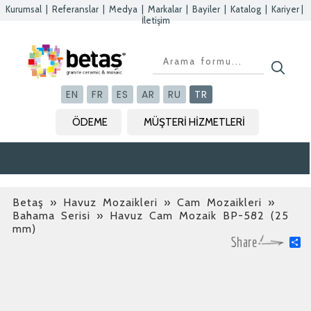
Kurumsal
|
Referanslar
|
Medya
|
Markalar
|
Bayiler
|
Katalog
|
Kariyer
|
İletişim
Kapat
Kapat
Kapat
Kapat
EN
FR
ES
AR
RU
TR
ÖDEME
MÜŞTERİ HİZMETLERİ
Betaş
»
Havuz Mozaikleri » Cam Mozaikleri »
Bahama Serisi
» Havuz Cam Mozaik BP-582 (25
mm)
S