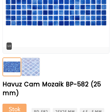
Betaş Cam Mozik olarak tam zamanlı
meslektaşlar arıyoruz. Özgeçmişlerinizi
gönderdikten sonra tarafımıza bilgi
vermeniz faydalı olacaktır.
Özgeçmişlerinizi yandaki formdan
bizlere ulaştırabilirsiniz. Bizi tercih
1/2
ettiğiniz için teşekkür ederiz.
Havuz Cam Mozaik BP-582 (25
mm)
Stok