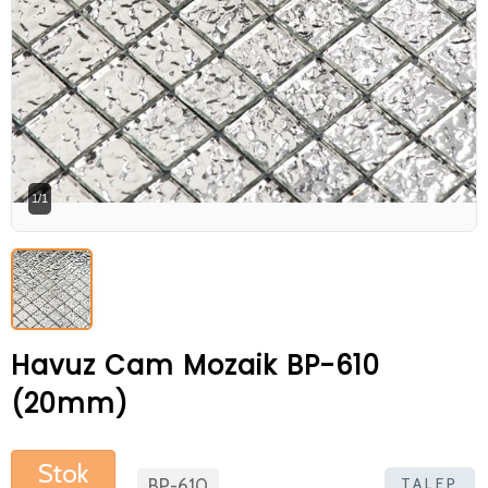
Betaş Cam Mozik olarak tam zamanlı
meslektaşlar arıyoruz. Özgeçmişlerinizi
gönderdikten sonra tarafımıza bilgi
vermeniz faydalı olacaktır.
Özgeçmişlerinizi yandaki formdan
bizlere ulaştırabilirsiniz. Bizi tercih
1/1
ettiğiniz için teşekkür ederiz.
Havuz Cam Mozaik BP-610
(20mm)
Stok
TALEP
BP-610