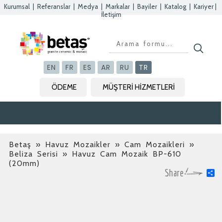
Kurumsal
|
Referanslar
|
Medya
|
Markalar
|
Bayiler
|
Katalog
|
Kariyer
|
İletişim
Kapat
Kapat
Kapat
Kapat
EN
FR
ES
AR
RU
TR
ÖDEME
MÜŞTERİ HİZMETLERİ
Betaş
»
Havuz Mozaikler » Cam Mozaikleri »
Beliza Serisi
» Havuz Cam Mozaik BP-610
(20mm)
S