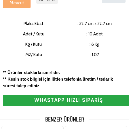
Mevcut
Plaka Ebat
: 32.7 cm x 32.7 cm
Adet / Kutu
: 10 Adet
Kg / Kutu
: 8 Kg
M2/ Kutu
: 1.07
** Ürünler stoklarla sınırlıdır.
** Kesin stok bilgisi için lütfen telefonla üretim / tedarik
süresi talep ediniz.
WHASTAPP HIZLI SİPARİŞ
BENZER ÜRÜNLER