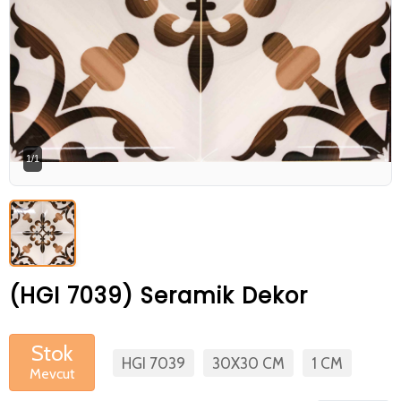
Betaş Cam Mozik olarak tam zamanlı
meslektaşlar arıyoruz. Özgeçmişlerinizi
gönderdikten sonra tarafımıza bilgi
vermeniz faydalı olacaktır.
Özgeçmişlerinizi yandaki formdan
bizlere ulaştırabilirsiniz. Bizi tercih
1/1
ettiğiniz için teşekkür ederiz.
(HGI 7039) Seramik Dekor
Stok
HGI 7039
30X30 CM
1 CM
Mevcut