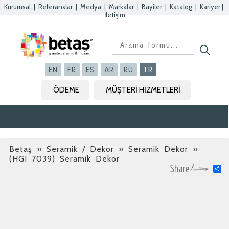
Kurumsal
|
Referanslar
|
Medya
|
Markalar
|
Bayiler
|
Katalog
|
Kariyer
|
İletişim
Kapat
Kapat
Kapat
Kapat
EN
FR
ES
AR
RU
TR
ÖDEME
MÜŞTERİ HİZMETLERİ
Betaş
»
Seramik / Dekor » Seramik Dekor
»
(HGI 7039) Seramik Dekor
S