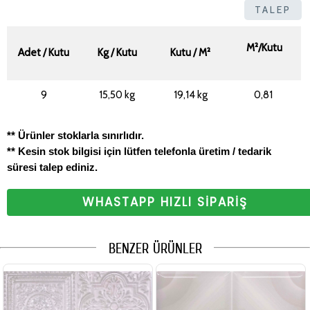
TALEP
M²/Kutu
Adet / Kutu
Kg / Kutu
Kutu / M²
9
15,50 kg
19,14 kg
0,81
** Ürünler stoklarla sınırlıdır.
** Kesin stok bilgisi için lütfen telefonla üretim / tedarik
süresi talep ediniz.
WHASTAPP HIZLI SİPARİŞ
BENZER ÜRÜNLER