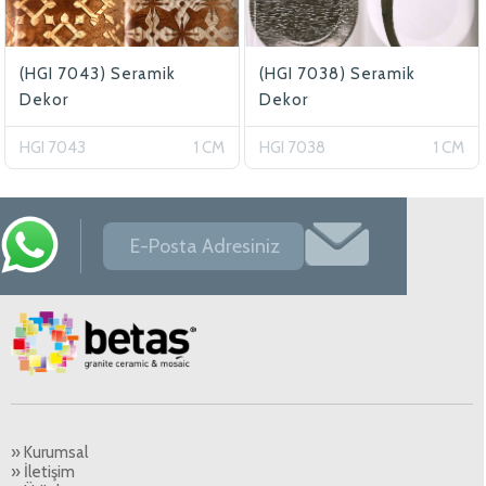
(HGI 7043) Seramik
(HGI 7038) Seramik
Dekor
Dekor
HGI 7043
1 CM
HGI 7038
1 CM
» Kurumsal
» İletişim