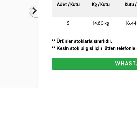
Adet / Kutu
Kg / Kutu
Kutu /
bizlere ulaştırabilirsini
ettiğiniz için teşekkür
5
14,80 kg
16,44
** Ürünler stoklarla sınırlıdır.
** Kesin stok bilgisi için lütfen telefonla
WHASTA