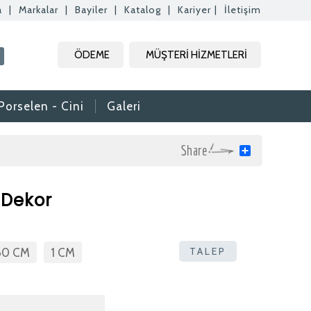
a
|
Markalar
|
Bayiler
|
Katalog
|
Kariyer
|
İletişim
Kapat
Kapat
Kapat
ÖDEME
MÜŞTERİ HİZMETLERİ
Kapat
Porselen - Cini
Galeri
Share
 Dekor
rak tam zamanlı
. Özgeçmişlerinizi
TALEP
60 CM
1 CM
rafımıza bilgi
aktır.
daki formdan