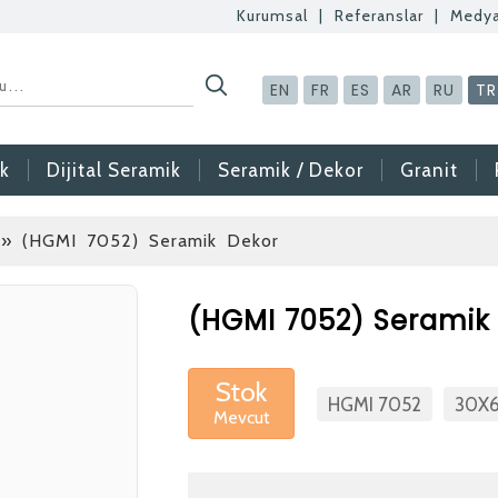
Kurumsal
|
Referanslar
|
Medy
EN
FR
ES
AR
RU
TR
k
Dijital Seramik
Seramik / Dekor
Granit
» (HGMI 7052) Seramik Dekor
Betaş Cam Mozaik
(HGMI 7052) Seramik
Betaş Cam Mozik ola
meslektaşlar arıyoruz
Stok
HGMI 7052
30X
Mevcut
gönderdikten sonra ta
vermeniz faydalı olac
Özgeçmişlerinizi yan