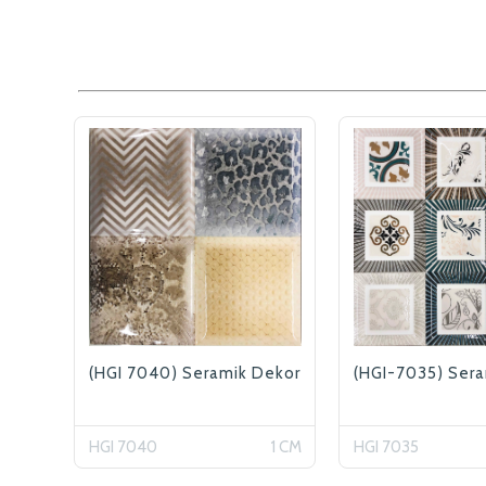
(HGI 7040) Seramik Dekor
(HGI-7035) Ser
HGI 7040
1 CM
HGI 7035