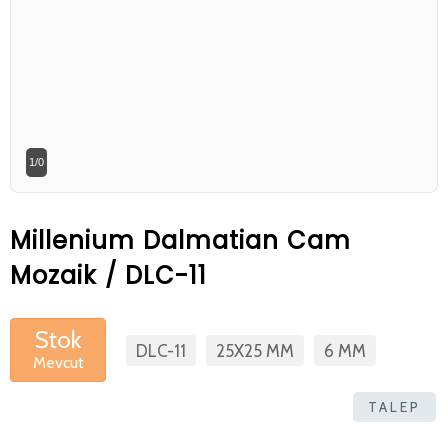
Betaş Cam Mozik olarak tam zamanlı
meslektaşlar arıyoruz. Özgeçmişlerinizi
gönderdikten sonra tarafımıza bilgi
vermeniz faydalı olacaktır.
Özgeçmişlerinizi yandaki formdan
1/0
bizlere ulaştırabilirsiniz. Bizi tercih
ettiğiniz için teşekkür ederiz.
Millenium Dalmatian Cam
Mozaik / DLC-11
Stok
DLC-11
25X25 MM
6 MM
Mevcut
TALEP