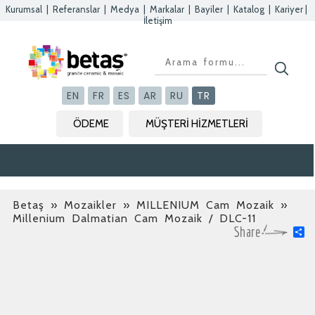
Kurumsal
|
Referanslar
|
Medya
|
Markalar
|
Bayiler
|
Katalog
|
Kariyer
|
İletişim
Kapat
Kapat
Kapat
Kapat
EN
FR
ES
AR
RU
TR
ÖDEME
MÜŞTERİ HİZMETLERİ
Betaş
»
Mozaikler » MILLENIUM Cam Mozaik
»
Millenium Dalmatian Cam Mozaik / DLC-11
S