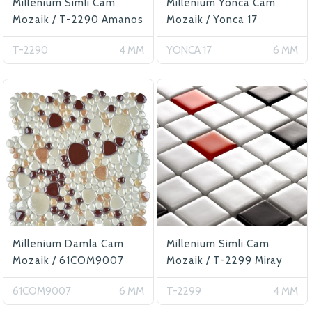
Millenium Simli Cam
Millenium Yonca Cam
Mozaik / T-2290 Amanos
Mozaik / Yonca 17
T-2290
4 MM
YONCA 17
6 MM
Millenium Damla Cam
Millenium Simli Cam
Mozaik / 61COM9007
Mozaik / T-2299 Miray
61COM9007
6 MM
T-2299
4 MM