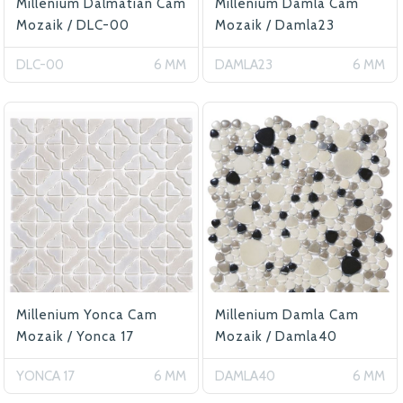
Millenium Dalmatian Cam
Millenium Damla Cam
Mozaik / DLC-00
Mozaik / Damla23
DLC-00
6 MM
DAMLA23
6 MM
Millenium Yonca Cam
Millenium Damla Cam
Mozaik / Yonca 17
Mozaik / Damla40
YONCA 17
6 MM
DAMLA40
6 MM