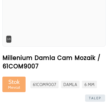
Betaş Cam Mozik olarak tam zamanlı
meslektaşlar arıyoruz. Özgeçmişlerinizi
gönderdikten sonra tarafımıza bilgi
vermeniz faydalı olacaktır.
Özgeçmişlerinizi yandaki formdan
1/0
bizlere ulaştırabilirsiniz. Bizi tercih
ettiğiniz için teşekkür ederiz.
Millenium Damla Cam Mozaik /
61COM9007
Stok
61COM9007
DAMLA
6 MM
Mevcut
TALEP