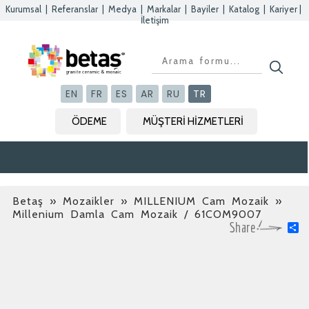
Kurumsal
|
Referanslar
|
Medya
|
Markalar
|
Bayiler
|
Katalog
|
Kariyer
|
İletişim
Kapat
Kapat
Kapat
Kapat
EN
FR
ES
AR
RU
TR
ÖDEME
MÜŞTERİ HİZMETLERİ
Betaş
»
Mozaikler » MILLENIUM Cam Mozaik
»
Millenium Damla Cam Mozaik / 61COM9007
S