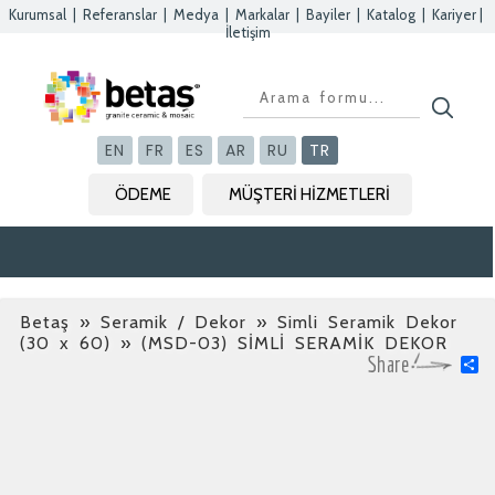
Kurumsal
|
Referanslar
|
Medya
|
Markalar
|
Bayiler
|
Katalog
|
Kariyer
|
İletişim
Kapat
Kapat
Kapat
Kapat
EN
FR
ES
AR
RU
TR
ÖDEME
MÜŞTERİ HİZMETLERİ
Betaş
»
Seramik / Dekor » Simli Seramik Dekor
(30 x 60)
» (MSD-03) SİMLİ SERAMİK DEKOR
S