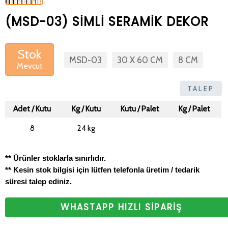
(MSD-03) SİMLİ SERAMİK DEKOR
Stok
MSD-03
30 X 60 CM
8 CM
Mevcut
TALEP
Adet / Kutu
Kg / Kutu
Kutu / Palet
Kg / Palet
8
24 kg
** Ürünler stoklarla sınırlıdır.
** Kesin stok bilgisi için lütfen telefonla üretim / tedarik
süresi talep ediniz.
WHASTAPP HIZLI SİPARİŞ