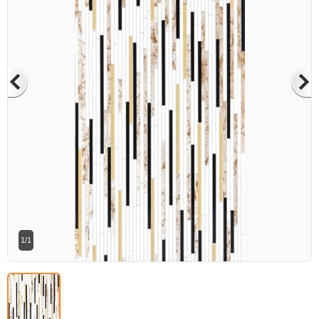
Betaş Cam Mozik olarak tam zamanlı
meslektaşlar arıyoruz. Özgeçmişlerinizi
gönderdikten sonra tarafımıza bilgi
vermeniz faydalı olacaktır.
Özgeçmişlerinizi yandaki formdan
bizlere ulaştırabilirsiniz. Bizi tercih
ettiğiniz için teşekkür ederiz.
1/1