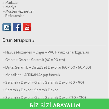
» Markalar
» Medya
» Müşteri Hizmetleri
» Referanslar
Ürün Grupları »
» Havuz Mozaikleri » Diğer » PVC Havuz Kenar Izgaraları
» Granit » Granit - Seramik (60 x 90 cm)
» Dijital Seramik » Dijital Set Dekorlar (60x180 / 60x150)
» Mozaikler » AFRIKAN Ahşap Mozaik
» Seramik / Dekor » Granit, Seramik Dekor (60 x 90)
» Seramik / Dekor » Seramik Dekor
» Seramik / Dekor » Granit, Seramik Dekor (120 x 120)
BİZ SİZİ ARAYALIM
» Seramik / Dekor » Granit, Seramik Dekor (120 x 180)