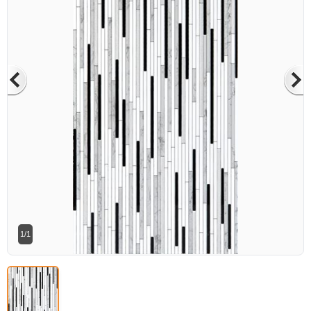
Betaş Cam Mozik olarak tam zamanlı
meslektaşlar arıyoruz. Özgeçmişlerinizi
gönderdikten sonra tarafımıza bilgi
vermeniz faydalı olacaktır.
Özgeçmişlerinizi yandaki formdan
bizlere ulaştırabilirsiniz. Bizi tercih
ettiğiniz için teşekkür ederiz.
1/1