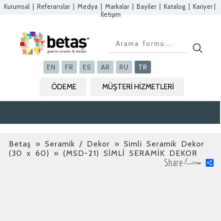
Kurumsal
|
Referanslar
|
Medya
|
Markalar
|
Bayiler
|
Katalog
|
Kariyer
|
İletişim
Kapat
Kapat
Kapat
Kapat
EN
FR
ES
AR
RU
TR
ÖDEME
MÜŞTERİ HİZMETLERİ
Betaş
»
Seramik / Dekor » Simli Seramik Dekor
(30 x 60)
» (MSD-21) SİMLİ SERAMİK DEKOR
S