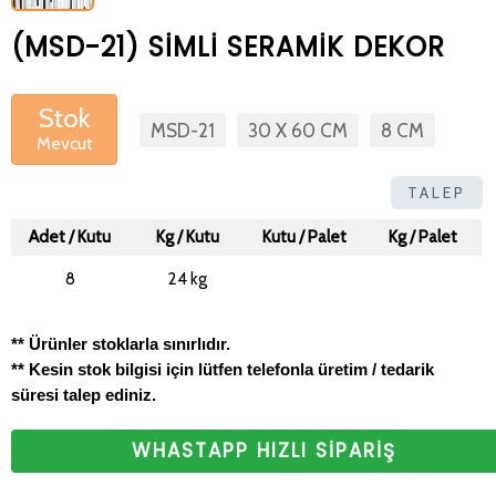
(MSD-21) SİMLİ SERAMİK DEKOR
Stok
MSD-21
30 X 60 CM
8 CM
Mevcut
TALEP
Adet / Kutu
Kg / Kutu
Kutu / Palet
Kg / Palet
8
24 kg
** Ürünler stoklarla sınırlıdır.
** Kesin stok bilgisi için lütfen telefonla üretim / tedarik
süresi talep ediniz.
WHASTAPP HIZLI SİPARİŞ