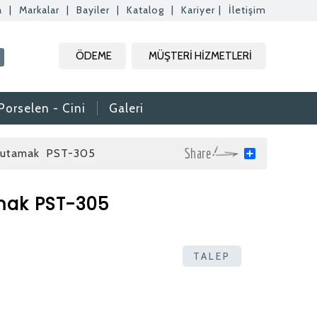
a
|
Markalar
|
Bayiler
|
Katalog
|
Kariyer
|
İletişim
Kapat
Kapat
Kapat
ÖDEME
MÜŞTERİ HİZMETLERİ
Kapat
Porselen - Cini
Galeri
utamak PST-305
Share
mak PST-305
rak tam zamanlı
. Özgeçmişlerinizi
TALEP
rafımıza bilgi
aktır.
daki formdan