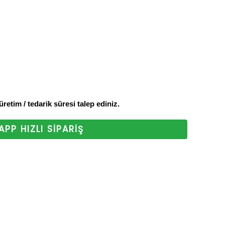
z. Bizi tercih
 ederiz.
 üretim / tedarik süresi talep ediniz.
PP HIZLI SİPARİŞ