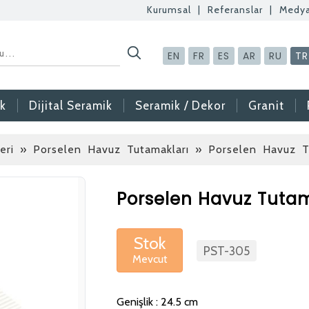
Kurumsal
|
Referanslar
|
Medy
EN
FR
ES
AR
RU
TR
k
Dijital Seramik
Seramik / Dekor
Granit
eri » Porselen Havuz Tutamakları
» Porselen Havuz T
Betaş Cam Mozaik
Porselen Havuz Tuta
Betaş Cam Mozik ola
meslektaşlar arıyoruz
Stok
PST-305
Mevcut
gönderdikten sonra ta
vermeniz faydalı olac
Genişlik : 24.5 cm
Özgeçmişlerinizi yan