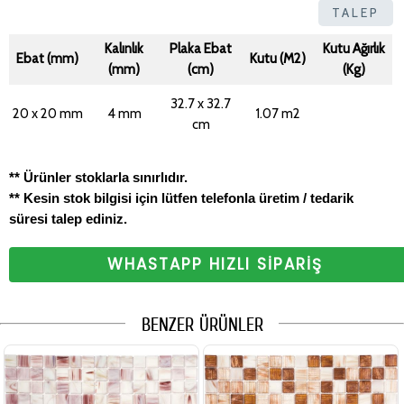
TALEP
Kalınlık
Plaka Ebat
Kutu Ağırlık
Ebat (mm)
Kutu (M2)
(mm)
(cm)
(Kg)
32.7 x 32.7
20 x 20 mm
4 mm
1.07 m2
cm
** Ürünler stoklarla sınırlıdır.
** Kesin stok bilgisi için lütfen telefonla üretim / tedarik
süresi talep ediniz.
WHASTAPP HIZLI SİPARİŞ
BENZER ÜRÜNLER