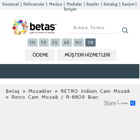
Kurumsal
|
Referanslar
|
Medya
|
Markalar
|
Bayiler
|
Katalog
|
Kariyer
|
İletişim
Kapat
Kapat
Kapat
Kapat
EN
FR
ES
AR
RU
TR
ÖDEME
MÜŞTERİ HİZMETLERİ
Betaş
»
Mozaikler » RETRO Iridium Cam Mozaik
» Retro Cam Mozaik / R-8809 Bian
S