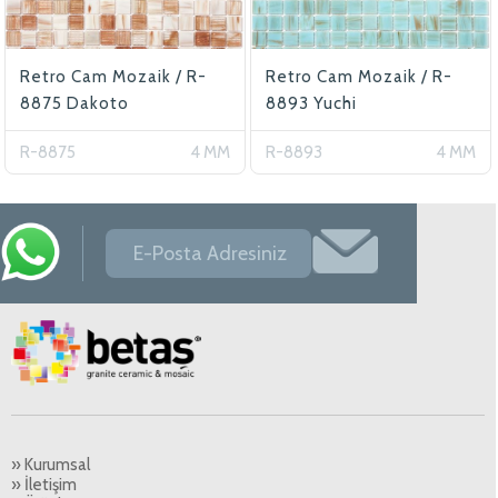
Retro Cam Mozaik / R-
Retro Cam Mozaik / R-
8875 Dakoto
8893 Yuchi
R-8875
4 MM
R-8893
4 MM
» Kurumsal
» İletişim