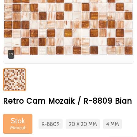
Betaş Cam Mozik olarak tam zamanlı
meslektaşlar arıyoruz. Özgeçmişlerinizi
gönderdikten sonra tarafımıza bilgi
vermeniz faydalı olacaktır.
Özgeçmişlerinizi yandaki formdan
bizlere ulaştırabilirsiniz. Bizi tercih
1/1
ettiğiniz için teşekkür ederiz.
Retro Cam Mozaik / R-8809 Bian
Stok
R-8809
20 X 20 MM
4 MM
Mevcut