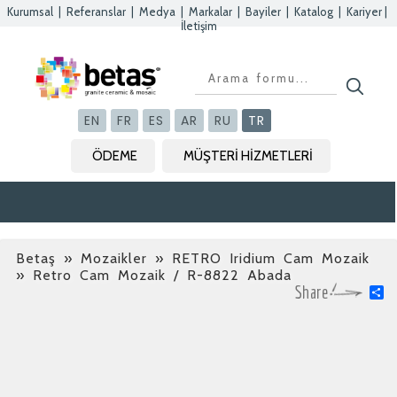
Kurumsal
|
Referanslar
|
Medya
|
Markalar
|
Bayiler
|
Katalog
|
Kariyer
|
İletişim
Kapat
Kapat
Kapat
Kapat
EN
FR
ES
AR
RU
TR
ÖDEME
MÜŞTERİ HİZMETLERİ
Betaş
»
Mozaikler » RETRO Iridium Cam Mozaik
» Retro Cam Mozaik / R-8822 Abada
S