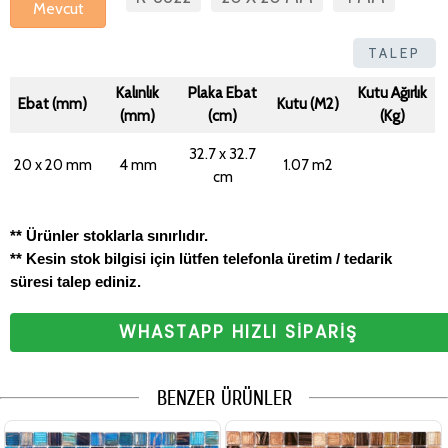
Mevcut
TALEP
Kalınlık
Plaka Ebat
Kutu Ağırlık
Ebat (mm)
Kutu (M2)
(mm)
(cm)
(Kg)
32.7 x 32.7
20 x 20 mm
4 mm
1.07 m2
cm
** Ürünler stoklarla sınırlıdır.
** Kesin stok bilgisi için lütfen telefonla üretim / tedarik
süresi talep ediniz.
WHASTAPP HIZLI SİPARİŞ
BENZER ÜRÜNLER