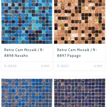
Retro Cam Mozaik / R-
Retro Cam Mozaik / R-
8898 Navaho
8897 Papago
R-8898
4 MM
R-8897
4 MM