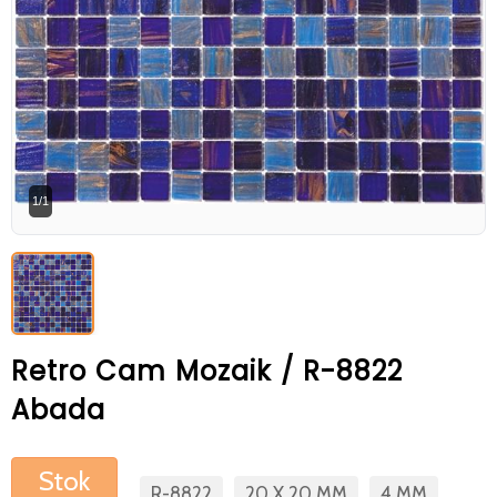
Betaş Cam Mozik olarak tam zamanlı
meslektaşlar arıyoruz. Özgeçmişlerinizi
gönderdikten sonra tarafımıza bilgi
vermeniz faydalı olacaktır.
Özgeçmişlerinizi yandaki formdan
bizlere ulaştırabilirsiniz. Bizi tercih
1/1
ettiğiniz için teşekkür ederiz.
Retro Cam Mozaik / R-8822
Abada
Stok
R-8822
20 X 20 MM
4 MM