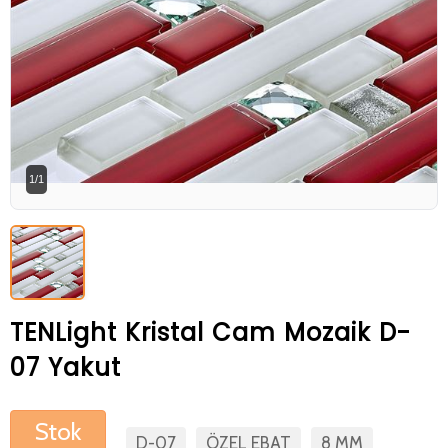
Betaş Cam Mozik olarak tam zamanlı
meslektaşlar arıyoruz. Özgeçmişlerinizi
gönderdikten sonra tarafımıza bilgi
vermeniz faydalı olacaktır.
Özgeçmişlerinizi yandaki formdan
bizlere ulaştırabilirsiniz. Bizi tercih
1/1
ettiğiniz için teşekkür ederiz.
TENLight Kristal Cam Mozaik D-
07 Yakut
Stok
D-07
ÖZEL EBAT
8 MM