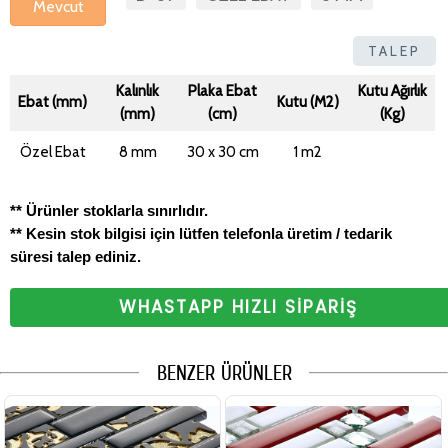
Mevcut
TALEP
Kalınlık
Plaka Ebat
Kutu Ağırlık
Ebat (mm)
Kutu (M2)
(mm)
(cm)
(Kg)
Özel Ebat
8 mm
30 x 30 cm
1 m2
** Ürünler stoklarla sınırlıdır.
** Kesin stok bilgisi için lütfen telefonla üretim / tedarik
süresi talep ediniz.
WHASTAPP HIZLI SİPARİŞ
BENZER ÜRÜNLER