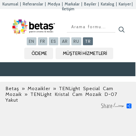
Kurumsal
|
Referanslar
|
Medya
|
Markalar
|
Bayiler
|
Katalog
|
Kariyer
|
İletişim
Kapat
Kapat
Kapat
Kapat
EN
FR
ES
AR
RU
TR
ÖDEME
MÜŞTERİ HİZMETLERİ
Betaş
»
Mozaikler » TENLight Special Cam
Mozaik
» TENLight Kristal Cam Mozaik D-07
Yakut
S