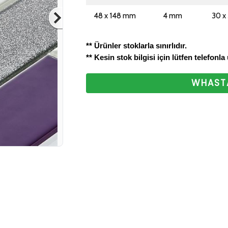
bizlere ulaştırabilirsini
48 x 148 mm
4 mm
30 x
ettiğiniz için teşekkür
** Ürünler stoklarla sınırlıdır.
** Kesin stok bilgisi için lütfen telefonla
WHASTA