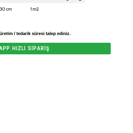
z. Bizi tercih
 30 cm
1 m2
 ederiz.
 üretim / tedarik süresi talep ediniz.
PP HIZLI SİPARİŞ