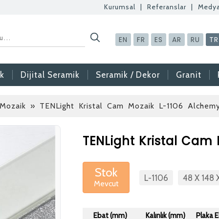
Kurumsal
|
Referanslar
|
Medy
EN
FR
ES
AR
RU
TR
k
Dijital Seramik
Seramik / Dekor
Granit
 Mozaik
» TENLight Kristal Cam Mozaik L-1106 Alchem
Betaş Cam Mozaik
TENLight Kristal Cam
Betaş Cam Mozik ola
meslektaşlar arıyoruz
Stok
L-1106
48 X 148
Mevcut
gönderdikten sonra ta
vermeniz faydalı olac
Özgeçmişlerinizi yan
Ebat (mm)
Kalınlık (mm)
Plaka 