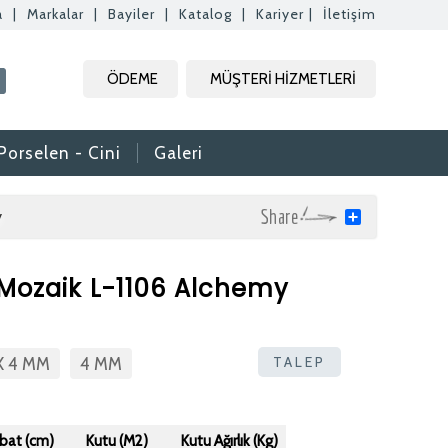
a
|
Markalar
|
Bayiler
|
Katalog
|
Kariyer
|
İletişim
Kapat
Kapat
Kapat
ÖDEME
MÜŞTERİ HİZMETLERİ
Kapat
Porselen - Cini
Galeri
y
Share
 Mozaik L-1106 Alchemy
rak tam zamanlı
. Özgeçmişlerinizi
TALEP
 X 4 MM
4 MM
rafımıza bilgi
aktır.
daki formdan
Ebat (cm)
Kutu (M2)
Kutu Ağırlık (Kg)