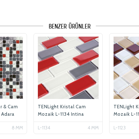
BENZER ÜRÜNLER
r & Cam
TENLight Kristal Cam
TENLight K
 Adara
Mozaik L-1134 Intina
Mozaik L-
8 MM
L-1134
4 MM
L-1123