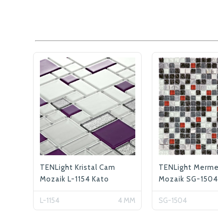
TENLight Kristal Cam
TENLight Merme
Mozaik L-1154 Kato
Mozaik SG-1504
(Roma)
L-1154
4 MM
SG-1504