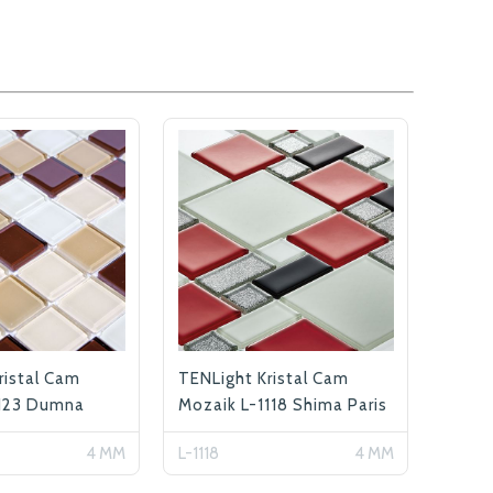
ristal Cam
TENLight Kristal Cam
1123 Dumna
Mozaik L-1118 Shima Paris
(Roma)
4 MM
L-1118
4 MM