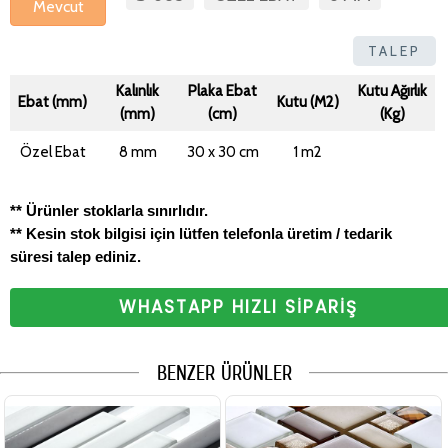
Mevcut
TALEP
Kalınlık
Plaka Ebat
Kutu Ağırlık
Ebat (mm)
Kutu (M2)
(mm)
(cm)
(Kg)
Özel Ebat
8 mm
30 x 30 cm
1 m2
** Ürünler stoklarla sınırlıdır.
** Kesin stok bilgisi için lütfen telefonla üretim / tedarik
süresi talep ediniz.
WHASTAPP HIZLI SİPARİŞ
BENZER ÜRÜNLER