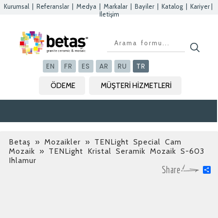
Kurumsal
|
Referanslar
|
Medya
|
Markalar
|
Bayiler
|
Katalog
|
Kariyer
|
İletişim
Kapat
Kapat
Kapat
Kapat
EN
FR
ES
AR
RU
TR
ÖDEME
MÜŞTERİ HİZMETLERİ
Betaş
»
Mozaikler » TENLight Special Cam
Mozaik
» TENLight Kristal Seramik Mozaik S-603
Ihlamur
S