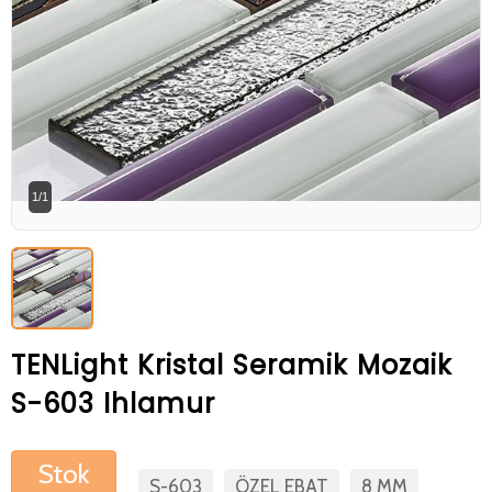
Betaş Cam Mozik olarak tam zamanlı
meslektaşlar arıyoruz. Özgeçmişlerinizi
gönderdikten sonra tarafımıza bilgi
vermeniz faydalı olacaktır.
Özgeçmişlerinizi yandaki formdan
bizlere ulaştırabilirsiniz. Bizi tercih
1/1
ettiğiniz için teşekkür ederiz.
TENLight Kristal Seramik Mozaik
S-603 Ihlamur
Stok
S-603
ÖZEL EBAT
8 MM