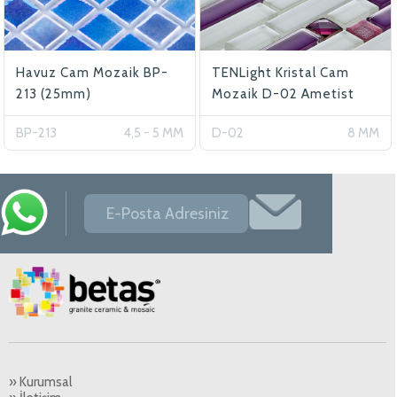
Havuz Cam Mozaik BP-
TENLight Kristal Cam
213 (25mm)
Mozaik D-02 Ametist
BP-213
4,5 - 5 MM
D-02
8 MM
» Kurumsal