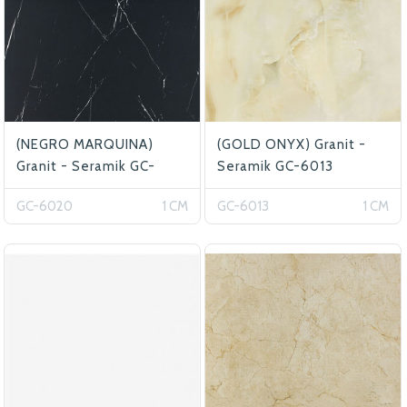
(NEGRO MARQUINA)
(GOLD ONYX) Granit -
Granit - Seramik GC-
Seramik GC-6013
6020
GC-6020
1 CM
GC-6013
1 CM