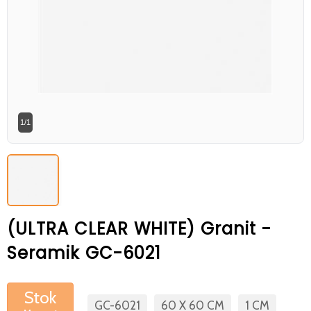
Betaş Cam Mozik olarak tam zamanlı
meslektaşlar arıyoruz. Özgeçmişlerinizi
gönderdikten sonra tarafımıza bilgi
vermeniz faydalı olacaktır.
Özgeçmişlerinizi yandaki formdan
bizlere ulaştırabilirsiniz. Bizi tercih
1/1
ettiğiniz için teşekkür ederiz.
(ULTRA CLEAR WHITE) Granit -
Seramik GC-6021
Stok
GC-6021
60 X 60 CM
1 CM