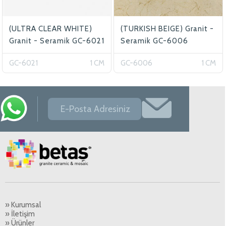
(ULTRA CLEAR WHITE)
(TURKISH BEIGE) Granit -
Granit - Seramik GC-6021
Seramik GC-6006
GC-6021
1 CM
GC-6006
1 CM
» Kurumsal
» İletişim
» Ürünler