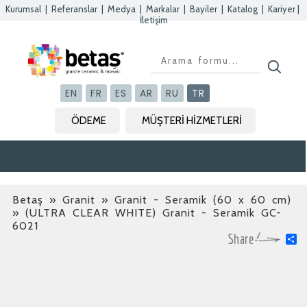
Kurumsal
|
Referanslar
|
Medya
|
Markalar
|
Bayiler
|
Katalog
|
Kariyer
|
İletişim
Kapat
Kapat
Kapat
Kapat
EN
FR
ES
AR
RU
TR
ÖDEME
MÜŞTERİ HİZMETLERİ
Betaş
»
Granit » Granit - Seramik (60 x 60 cm)
» (ULTRA CLEAR WHITE) Granit - Seramik GC-
6021
S