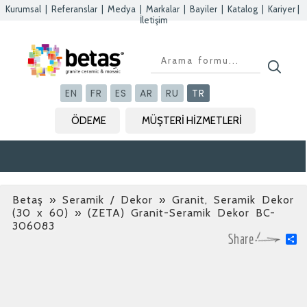
Kurumsal
|
Referanslar
|
Medya
|
Markalar
|
Bayiler
|
Katalog
|
Kariyer
|
İletişim
Kapat
Kapat
Kapat
Kapat
EN
FR
ES
AR
RU
TR
ÖDEME
MÜŞTERİ HİZMETLERİ
Betaş
»
Seramik / Dekor » Granit, Seramik Dekor
(30 x 60)
» (ZETA) Granit-Seramik Dekor BC-
306083
S