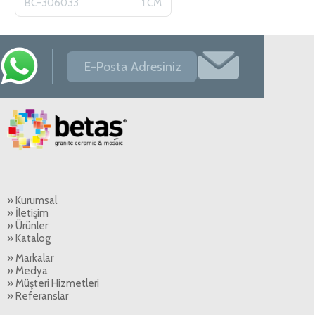
BC-306033
1 CM
» Kurumsal
» İletişim
» Ürünler
» Katalog
» Markalar
» Medya
» Müşteri Hizmetleri
» Referanslar