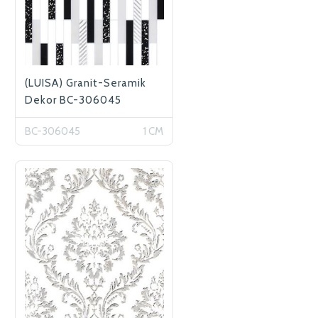
(LUISA) Granit-Seramik
Dekor BC-306045
BC-306045
1 CM