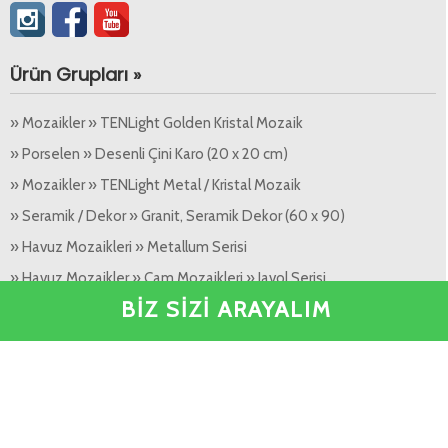
Ürün Grupları »
» Mozaikler » TENLight Golden Kristal Mozaik
» Porselen » Desenli Çini Karo (20 x 20 cm)
» Mozaikler » TENLight Metal / Kristal Mozaik
» Seramik / Dekor » Granit, Seramik Dekor (60 x 90)
» Havuz Mozaikleri » Metallum Serisi
» Havuz Mozaikler » Cam Mozaikleri » Javol Serisi
BİZ SİZİ ARAYALIM
» Havuz Mozaikleri » Diğer » Havuz Aksesuarları
» Dijital Seramik » Dijital Çini Seramik (20x20)
Popüler Ürünler »