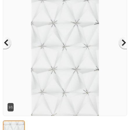
Betaş Cam Mozik olarak tam zamanlı
meslektaşlar arıyoruz. Özgeçmişlerinizi
gönderdikten sonra tarafımıza bilgi
vermeniz faydalı olacaktır.
Özgeçmişlerinizi yandaki formdan
bizlere ulaştırabilirsiniz. Bizi tercih
ettiğiniz için teşekkür ederiz.
1/1