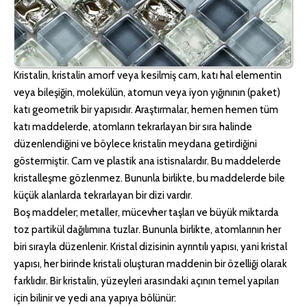
Betaş Cam Mozik olarak tam zamanlı
meslektaşlar arıyoruz. Özgeçmişlerinizi
gönderdikten sonra tarafımıza bilgi
vermeniz faydalı olacaktır.
Kristalin, kristalin amorf veya kesilmiş cam, katı hal elementin
Özgeçmişlerinizi yandaki formdan
veya bileşiğin, molekülün, atomun veya iyon yığınının (paket)
katı geometrik bir yapısıdır. Araştırmalar, hemen hemen tüm
bizlere ulaştırabilirsiniz. Bizi tercih
katı maddelerde, atomların tekrarlayan bir sıra halinde
ettiğiniz için teşekkür ederiz.
düzenlendiğini ve böylece kristalin meydana getirdiğini
göstermiştir. Cam ve plastik ana istisnalardır. Bu maddelerde
kristalleşme gözlenmez. Bununla birlikte, bu maddelerde bile
küçük alanlarda tekrarlayan bir dizi vardır.
Boş maddeler; metaller, mücevher taşları ve büyük miktarda
toz partikül dağılımına tuzlar. Bununla birlikte, atomlarının her
biri sırayla düzenlenir. Kristal dizisinin ayrıntılı yapısı, yani kristal
yapısı, her birinde kristali oluşturan maddenin bir özelliği olarak
farklıdır. Bir kristalin, yüzeyleri arasındaki açının temel yapıları
için bilinir ve yedi ana yapıya bölünür: