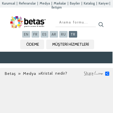
Kurumsal
|
Referanslar
|
Medya
|
Markalar
|
Bayiler
|
Katalog
|
Kariyer
|
İletişim
EN
FR
ES
AR
RU
TR
ÖDEME
MÜŞTERİ HİZMETLERİ
Kristal nedir?
Betaş
»
Medya
»
S