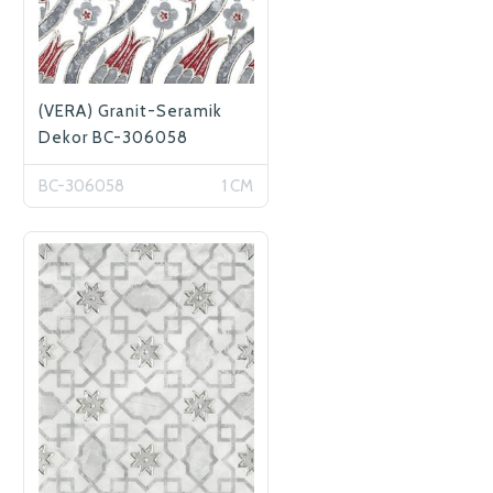
(VERA) Granit-Seramik
Dekor BC-306058
BC-306058
1 CM