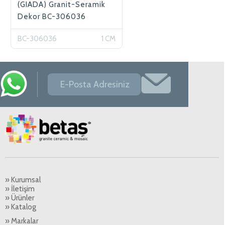
(GIADA) Granit-Seramik
Dekor BC-306036
BC-306036
1 CM
» Kurumsal
» İletişim
» Ürünler
» Katalog
» Markalar