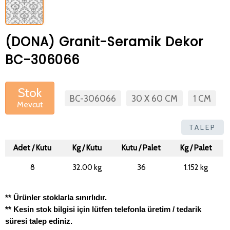
(DONA) Granit-Seramik Dekor
BC-306066
Stok
BC-306066
30 X 60 CM
1 CM
Mevcut
TALEP
Adet / Kutu
Kg / Kutu
Kutu / Palet
Kg / Palet
8
32.00 kg
36
1.152 kg
** Ürünler stoklarla sınırlıdır.
** Kesin stok bilgisi için lütfen telefonla üretim / tedarik
süresi talep ediniz.