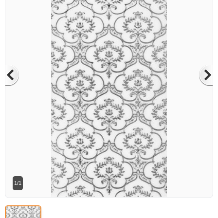
Betaş Cam Mozik olarak tam zamanlı
meslektaşlar arıyoruz. Özgeçmişlerinizi
gönderdikten sonra tarafımıza bilgi
vermeniz faydalı olacaktır.
Özgeçmişlerinizi yandaki formdan
bizlere ulaştırabilirsiniz. Bizi tercih
ettiğiniz için teşekkür ederiz.
1/1