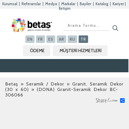
Kurumsal
|
Referanslar
|
Medya
|
Markalar
|
Bayiler
|
Katalog
|
Kariyer
|
İletişim
Kapat
Kapat
Kapat
Kapat
EN
FR
ES
AR
RU
TR
ÖDEME
MÜŞTERİ HİZMETLERİ
Betaş
»
Seramik / Dekor » Granit, Seramik Dekor
(30 x 60)
» (DONA) Granit-Seramik Dekor BC-
306066
S