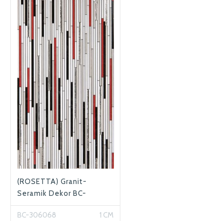
(ROSETTA) Granit-
Seramik Dekor BC-
306068
BC-306068
1 CM