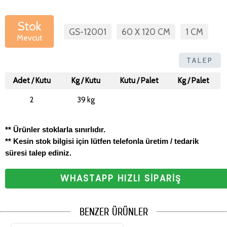
Stok
GS-12001
60 X 120 CM
1 CM
Mevcut
TALEP
Adet / Kutu
Kg / Kutu
Kutu / Palet
Kg / Palet
2
39 kg
** Ürünler stoklarla sınırlıdır.
** Kesin stok bilgisi için lütfen telefonla üretim / tedarik
süresi talep ediniz.
WHASTAPP HIZLI SİPARİŞ
BENZER ÜRÜNLER