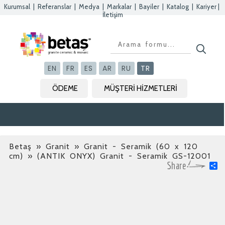
Kurumsal
|
Referanslar
|
Medya
|
Markalar
|
Bayiler
|
Katalog
|
Kariyer
|
İletişim
Kapat
Kapat
Kapat
Kapat
EN
FR
ES
AR
RU
TR
ÖDEME
MÜŞTERİ HİZMETLERİ
Betaş
»
Granit » Granit - Seramik (60 x 120
cm)
» (ANTIK ONYX) Granit - Seramik GS-12001
S