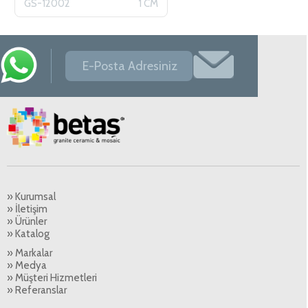
GS-12002
1 CM
» Kurumsal
» İletişim
» Ürünler
» Katalog
» Markalar
» Medya
» Müşteri Hizmetleri
» Referanslar