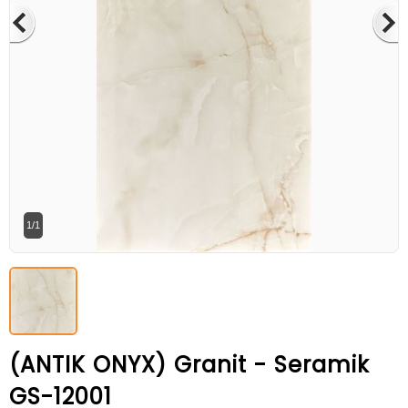
Betaş Cam Mozik olarak tam zamanlı
meslektaşlar arıyoruz. Özgeçmişlerinizi
gönderdikten sonra tarafımıza bilgi
vermeniz faydalı olacaktır.
Özgeçmişlerinizi yandaki formdan
bizlere ulaştırabilirsiniz. Bizi tercih
ettiğiniz için teşekkür ederiz.
1/1
(ANTIK ONYX) Granit - Seramik
GS-12001