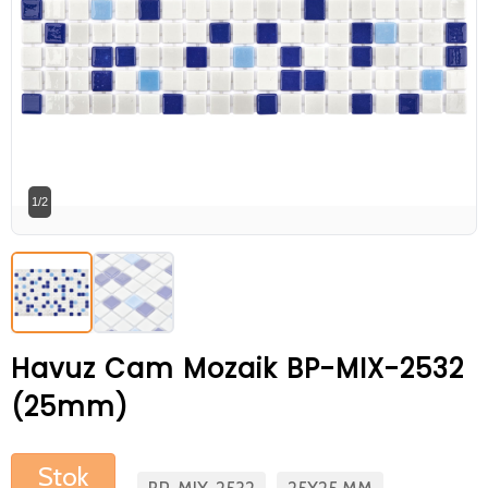
Betaş Cam Mozik olarak tam zamanlı
meslektaşlar arıyoruz. Özgeçmişlerinizi
gönderdikten sonra tarafımıza bilgi
vermeniz faydalı olacaktır.
Özgeçmişlerinizi yandaki formdan
bizlere ulaştırabilirsiniz. Bizi tercih
1/2
ettiğiniz için teşekkür ederiz.
Havuz Cam Mozaik BP-MIX-2532
(25mm)
Stok