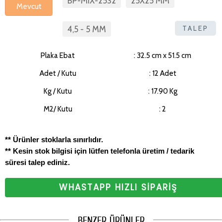
BP-MIX-2532
25X25 MM
Mevcut
TALEP
4,5 - 5 MM
Plaka Ebat
: 32.5 cm x 51.5 cm
Adet / Kutu
: 12 Adet
Kg / Kutu
: 17.90 Kg
M2/ Kutu
: 2
** Ürünler stoklarla sınırlıdır.
** Kesin stok bilgisi için lütfen telefonla üretim / tedarik
süresi talep ediniz.
WHASTAPP HIZLI SİPARİŞ
BENZER ÜRÜNLER