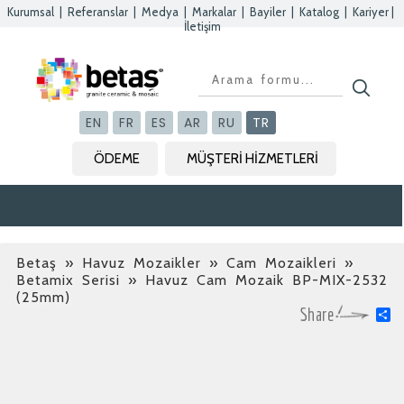
Kurumsal
|
Referanslar
|
Medya
|
Markalar
|
Bayiler
|
Katalog
|
Kariyer
|
İletişim
Kapat
Kapat
Kapat
Kapat
EN
FR
ES
AR
RU
TR
ÖDEME
MÜŞTERİ HİZMETLERİ
Betaş
»
Havuz Mozaikler » Cam Mozaikleri »
Betamix Serisi
» Havuz Cam Mozaik BP-MIX-2532
(25mm)
S