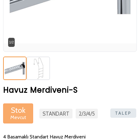
Betaş Cam Mozik olarak tam zamanlı
meslektaşlar arıyoruz. Özgeçmişlerinizi
gönderdikten sonra tarafımıza bilgi
vermeniz faydalı olacaktır.
Özgeçmişlerinizi yandaki formdan
1/2
bizlere ulaştırabilirsiniz. Bizi tercih
ettiğiniz için teşekkür ederiz.
Havuz Merdiveni-S
Stok
TALEP
STANDART
2/3/4/5
Mevcut
4 Basamaklı Standart Havuz Merdiveni