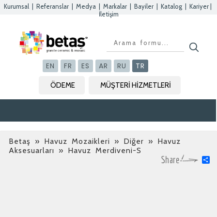
Kurumsal
|
Referanslar
|
Medya
|
Markalar
|
Bayiler
|
Katalog
|
Kariyer
|
İletişim
Kapat
Kapat
Kapat
Kapat
EN
FR
ES
AR
RU
TR
ÖDEME
MÜŞTERİ HİZMETLERİ
Betaş
»
Havuz Mozaikleri » Diğer » Havuz
Aksesuarları
» Havuz Merdiveni-S
S