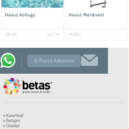
Havuz Koltuğu
Havuz Merdiveni
HK-B1
60 CM
MURO
» Kurumsal
» İletişim
» Ürünler