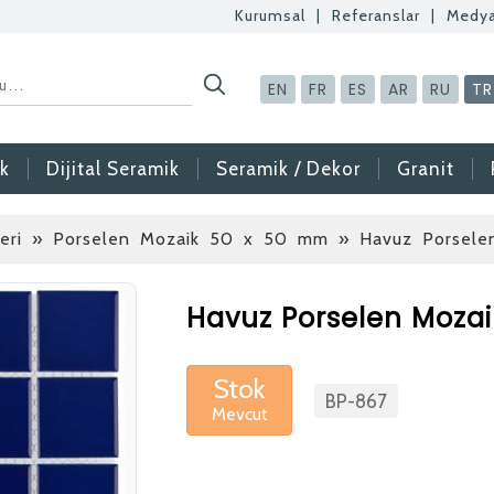
Kurumsal
|
Referanslar
|
Medy
EN
FR
ES
AR
RU
TR
k
Dijital Seramik
Seramik / Dekor
Granit
nleri » Porselen Mozaik 50 x 50 mm
» Havuz Porsele
Betaş Cam Mozaik
Havuz Porselen Moza
Betaş Cam Mozik ola
meslektaşlar arıyoruz
Stok
BP-867
Mevcut
gönderdikten sonra ta
vermeniz faydalı olac
Özgeçmişlerinizi yan