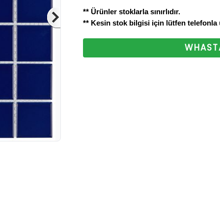
bizlere ulaştırabilirsini
** Ürünler stoklarla sınırlıdır.
** Kesin stok bilgisi için lütfen telefonla
ettiğiniz için teşekkür
WHASTA