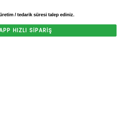
z. Bizi tercih
 üretim / tedarik süresi talep ediniz.
 ederiz.
PP HIZLI SİPARİŞ