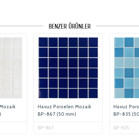
BENZER ÜRÜNLER
 Mozaik
Havuz Porselen Mozaik
Havuz Por
)
BP-867 (50 mm)
BP-835 (5
BP-867
BP-835