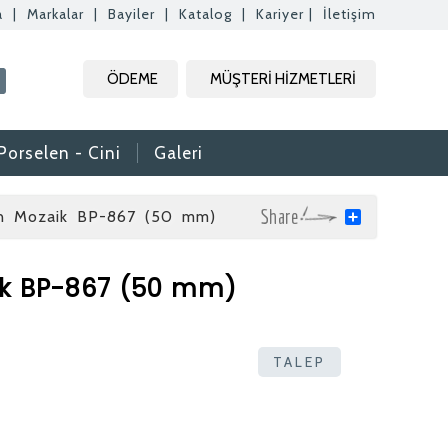
a
|
Markalar
|
Bayiler
|
Katalog
|
Kariyer
|
İletişim
Kapat
Kapat
Kapat
ÖDEME
MÜŞTERİ HİZMETLERİ
Kapat
Porselen - Cini
Galeri
n Mozaik BP-867 (50 mm)
Share
ik BP-867 (50 mm)
rak tam zamanlı
. Özgeçmişlerinizi
TALEP
rafımıza bilgi
aktır.
daki formdan