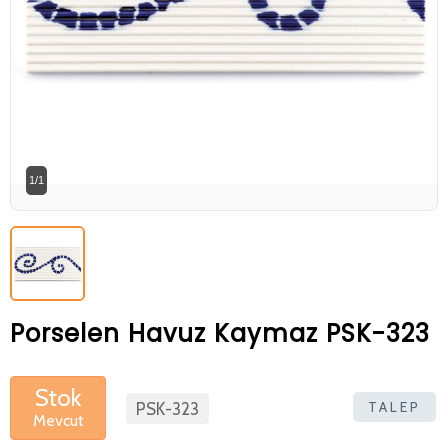
Betaş Cam Mozik olarak tam zamanlı
meslektaşlar arıyoruz. Özgeçmişlerinizi
gönderdikten sonra tarafımıza bilgi
vermeniz faydalı olacaktır.
Özgeçmişlerinizi yandaki formdan
bizlere ulaştırabilirsiniz. Bizi tercih
1/1
ettiğiniz için teşekkür ederiz.
Porselen Havuz Kaymaz PSK-323
Stok
TALEP
PSK-323
Mevcut