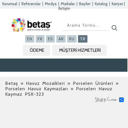
Kurumsal
|
Referanslar
|
Medya
|
Markalar
|
Bayiler
|
Katalog
|
Kariyer
|
İletişim
Kapat
Kapat
Kapat
Kapat
EN
FR
ES
AR
RU
TR
ÖDEME
MÜŞTERİ HİZMETLERİ
Betaş
»
Havuz Mozaikleri » Porselen Ürünleri »
Porselen Havuz Kaymazları
» Porselen Havuz
Kaymaz PSK-323
S