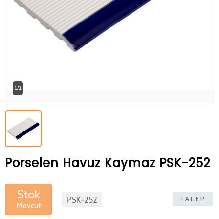
Betaş Cam Mozik olarak tam zamanlı
meslektaşlar arıyoruz. Özgeçmişlerinizi
gönderdikten sonra tarafımıza bilgi
vermeniz faydalı olacaktır.
Özgeçmişlerinizi yandaki formdan
bizlere ulaştırabilirsiniz. Bizi tercih
1/1
ettiğiniz için teşekkür ederiz.
Porselen Havuz Kaymaz PSK-252
Stok
TALEP
PSK-252
Mevcut