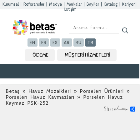
Kurumsal
|
Referanslar
|
Medya
|
Markalar
|
Bayiler
|
Katalog
|
Kariyer
|
İletişim
Kapat
Kapat
Kapat
Kapat
EN
FR
ES
AR
RU
TR
ÖDEME
MÜŞTERİ HİZMETLERİ
Betaş
»
Havuz Mozaikleri » Porselen Ürünleri »
Porselen Havuz Kaymazları
» Porselen Havuz
Kaymaz PSK-252
S