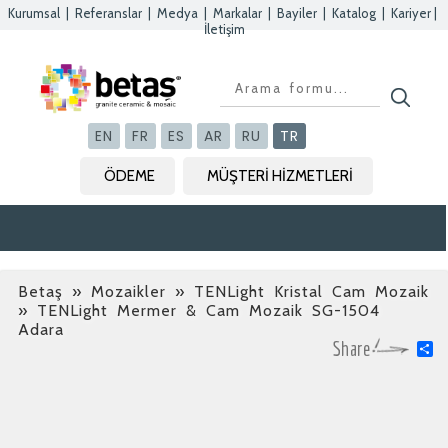
Kurumsal
|
Referanslar
|
Medya
|
Markalar
|
Bayiler
|
Katalog
|
Kariyer
|
İletişim
Kapat
Kapat
Kapat
Kapat
EN
FR
ES
AR
RU
TR
ÖDEME
MÜŞTERİ HİZMETLERİ
Betaş
»
Mozaikler » TENLight Kristal Cam Mozaik
» TENLight Mermer & Cam Mozaik SG-1504
Adara
S