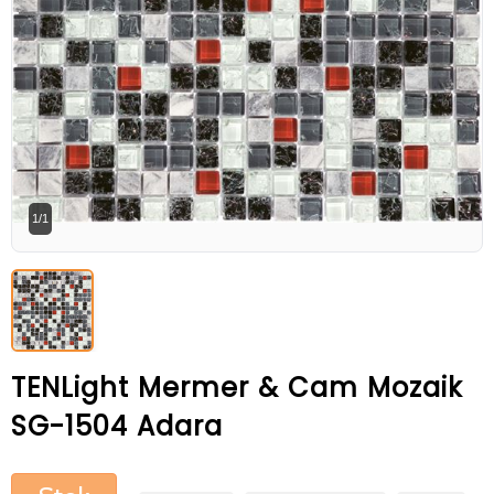
Betaş Cam Mozik olarak tam zamanlı
meslektaşlar arıyoruz. Özgeçmişlerinizi
gönderdikten sonra tarafımıza bilgi
vermeniz faydalı olacaktır.
Özgeçmişlerinizi yandaki formdan
bizlere ulaştırabilirsiniz. Bizi tercih
ettiğiniz için teşekkür ederiz.
1/1
TENLight Mermer & Cam Mozaik
SG-1504 Adara