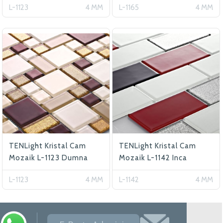
L-1123
4 MM
L-1165
4 MM
TENLight Kristal Cam
TENLight Kristal Cam
Mozaik L-1123 Dumna
Mozaik L-1142 Inca
Star (Roma)
L-1123
4 MM
L-1142
4 MM