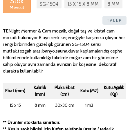
Stok
SG-1504
15 X 15 X 8 MM
8 MM
Mevcut
TALEP
TENlight Mermer & Cam mozaik, doğal taş ve kristal cam
mozaik bulunuyor 8 ayrı renk seçeneğiyle karşımıza çıkıyor her
rengi birbirinden güzel şık görünen SG-1504 serisi
mutfak,tezgah arası,banyo,sauna,duvar kaplamaları,dış cephe
bölümlerinde kullanıldığı takdirde muğazzam bir görünüme
sahip oluyor aynı zamanda evinizin bir köşesine dekoratif
olarakta kullanılabilir
Kalınlık
Plaka Ebat
Kutu Ağırlık
Ebat (mm)
Kutu (M2)
(mm)
(cm)
(Kg)
15 x 15
8 mm
30x30 cm
1 m2
** Ürünler stoklarla sınırlıdır.
** Kesin stok bilgisi için lütfen telefonla üretim / tedarik