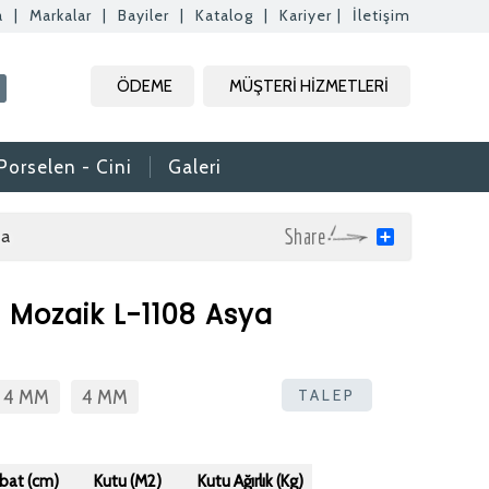
a
|
Markalar
|
Bayiler
|
Katalog
|
Kariyer
|
İletişim
Kapat
Kapat
Kapat
ÖDEME
MÜŞTERİ HİZMETLERİ
Kapat
Porselen - Cini
Galeri
ya
Share
l Mozaik L-1108 Asya
rak tam zamanlı
. Özgeçmişlerinizi
TALEP
X 4 MM
4 MM
rafımıza bilgi
aktır.
daki formdan
Ebat (cm)
Kutu (M2)
Kutu Ağırlık (Kg)