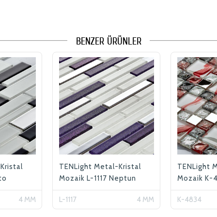
BENZER ÜRÜNLER
Kristal
TENLight Metal-Kristal
TENLight M
to
Mozaik L-1117 Neptun
Mozaik K-
4 MM
L-1117
4 MM
K-4834