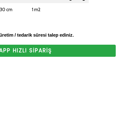
z. Bizi tercih
 30 cm
1 m2
 ederiz.
 üretim / tedarik süresi talep ediniz.
PP HIZLI SİPARİŞ