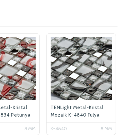
etal-Kristal
TENLight Metal-Kristal
4834 Petunya
Mozaik K-4840 Fulya
8 MM
K-4840
8 MM