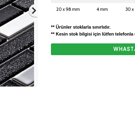
bizlere ulaştırabilirsini
20 x 98 mm
4 mm
30 x
ettiğiniz için teşekkür
** Ürünler stoklarla sınırlıdır.
** Kesin stok bilgisi için lütfen telefonla
WHASTA