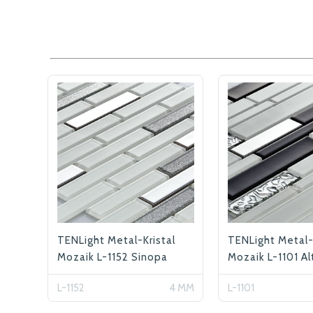
TENLight Metal-Kristal
TENLight Metal-
Mozaik L-1152 Sinopa
Mozaik L-1101 Al
L-1152
4 MM
L-1101