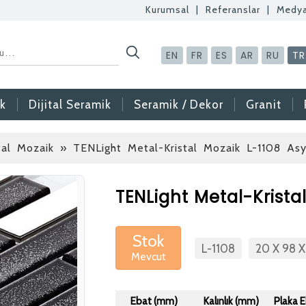
Kurumsal
|
Referanslar
|
Medy
EN
FR
ES
AR
RU
TR
k
Dijital Seramik
Seramik / Dekor
Granit
tal Mozaik
» TENLight Metal-Kristal Mozaik L-1108 As
Betaş Cam Mozaik
TENLight Metal-Krista
Betaş Cam Mozik ola
meslektaşlar arıyoruz
Stok
L-1108
20 X 98 
Mevcut
gönderdikten sonra ta
vermeniz faydalı olac
Özgeçmişlerinizi yan
Ebat (mm)
Kalınlık (mm)
Plaka 