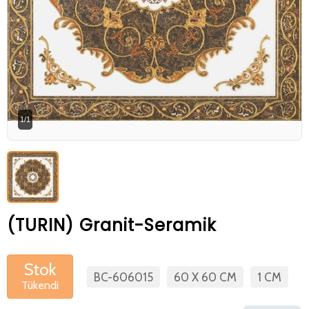
Betaş Cam Mozik olarak tam zamanlı
meslektaşlar arıyoruz. Özgeçmişlerinizi
gönderdikten sonra tarafımıza bilgi
vermeniz faydalı olacaktır.
Özgeçmişlerinizi yandaki formdan
bizlere ulaştırabilirsiniz. Bizi tercih
1/1
ettiğiniz için teşekkür ederiz.
(TURIN) Granit-Seramik
Stok
BC-606015
60 X 60 CM
1 CM
Tükendi