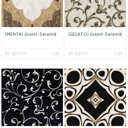
(MENTA) Granit-Seramik
(GELATO) Granit-Seramik
BC-606021
1 CM
BC-60602
1 CM