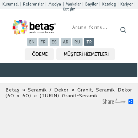
Kurumsal
|
Referanslar
|
Medya
|
Markalar
|
Bayiler
|
Katalog
|
Kariyer
|
İletişim
Kapat
Kapat
Kapat
Kapat
EN
FR
ES
AR
RU
TR
ÖDEME
MÜŞTERİ HİZMETLERİ
Betaş
»
Seramik / Dekor » Granit, Seramik Dekor
(60 x 60)
» (TURIN) Granit-Seramik
S