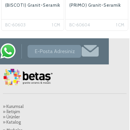
(BISCOTI) Granit-Seramik
(PRIMO) Granit-Seramik
BC-60603
1 CM
BC-60604
1 CM
» Kurumsal
» İletişim
» Ürünler
» Katalog