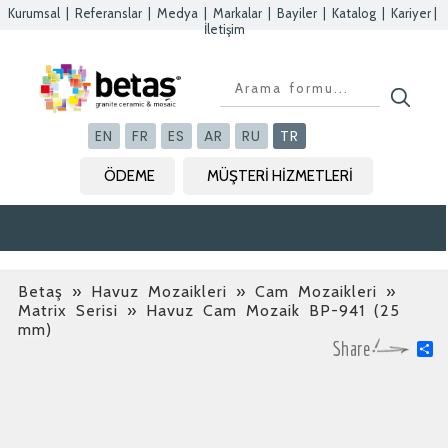
Kurumsal
|
Referanslar
|
Medya
|
Markalar
|
Bayiler
|
Katalog
|
Kariyer
|
İletişim
Kapat
Kapat
Kapat
Kapat
EN
FR
ES
AR
RU
TR
ÖDEME
MÜŞTERİ HİZMETLERİ
Betaş
»
Havuz Mozaikleri » Cam Mozaikleri »
Matrix Serisi
» Havuz Cam Mozaik BP-941 (25
mm)
S