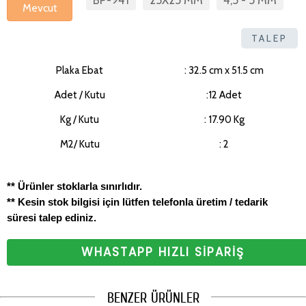
BP-941
25X25 MM
4,5 - 5 MM
Mevcut
TALEP
Plaka Ebat
: 32.5 cm x 51.5 cm
Adet / Kutu
:12 Adet
Kg / Kutu
: 17.90 Kg
M2/ Kutu
: 2
** Ürünler stoklarla sınırlıdır.
** Kesin stok bilgisi için lütfen telefonla üretim / tedarik
süresi talep ediniz.
WHASTAPP HIZLI SİPARİŞ
BENZER ÜRÜNLER