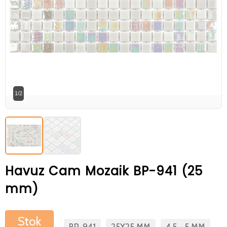
Betaş Cam Mozik olarak tam zamanlı
meslektaşlar arıyoruz. Özgeçmişlerinizi
gönderdikten sonra tarafımıza bilgi
vermeniz faydalı olacaktır.
Özgeçmişlerinizi yandaki formdan
bizlere ulaştırabilirsiniz. Bizi tercih
1/2
ettiğiniz için teşekkür ederiz.
Havuz Cam Mozaik BP-941 (25
mm)
Stok