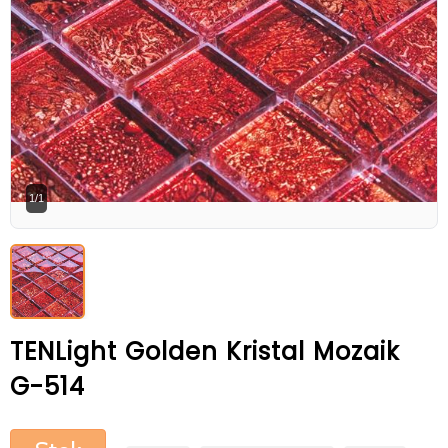
Betaş Cam Mozik olarak tam zamanlı
meslektaşlar arıyoruz. Özgeçmişlerinizi
gönderdikten sonra tarafımıza bilgi
vermeniz faydalı olacaktır.
Özgeçmişlerinizi yandaki formdan
bizlere ulaştırabilirsiniz. Bizi tercih
ettiğiniz için teşekkür ederiz.
1/1
TENLight Golden Kristal Mozaik
G-514