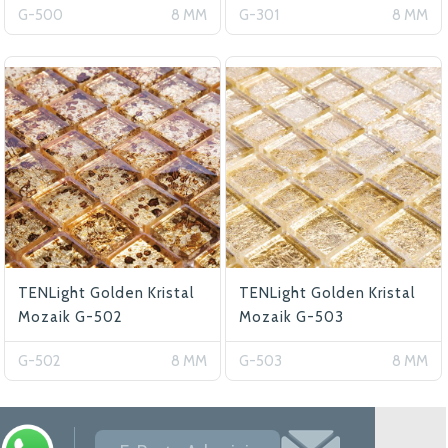
G-500
8 MM
G-301
8 MM
TENLight Golden Kristal
TENLight Golden Kristal
Mozaik G-502
Mozaik G-503
G-502
8 MM
G-503
8 MM