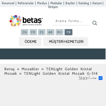
Kurumsal
|
Referanslar
|
Medya
|
Markalar
|
Bayiler
|
Katalog
|
Kariyer
|
İletişim
Kapat
Kapat
Kapat
Kapat
EN
FR
ES
AR
RU
TR
ÖDEME
MÜŞTERİ HİZMETLERİ
Betaş
»
Mozaikler » TENLight Golden Kristal
Mozaik
» TENLight Golden Kristal Mozaik G-514
S