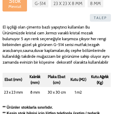
Stok
G-514
23 X 23 X 8 MM
8 MM
Mevcut
TALEP
El işçiliği olan çimento bazlı yapıştırıcı kullanılan Bu
Ürünümüzde kristal cam ,kırmızı varaklı kristal mozaik
bulunuyor 5 ayrı renk seçeneğiyle karşımıza çıkıyor her rengi
birbirinden güzel şık görünen G-514 serisi mutfak,tezgah
arası,banyo,sauna,duvar kaplamaları,dış cephe bölümlerinde
kullanıldığı takdirde muğazzam bir görünüme sahip oluyor aynı
zamanda evinizin bir köşesine dekoratif olarakta kullanılabilir
Kalınlık
Plaka Ebat
Kutu Ağırlık
Ebat (mm)
Kutu (M2)
(mm)
(cm)
(Kg)
23 x 23 mm
8 mm
30 x 30 cm
1 m2
** Ürünler stoklarla sınırlıdır.
** Kesin stok bilgisi için lütfen telefonla üretim / tedarik