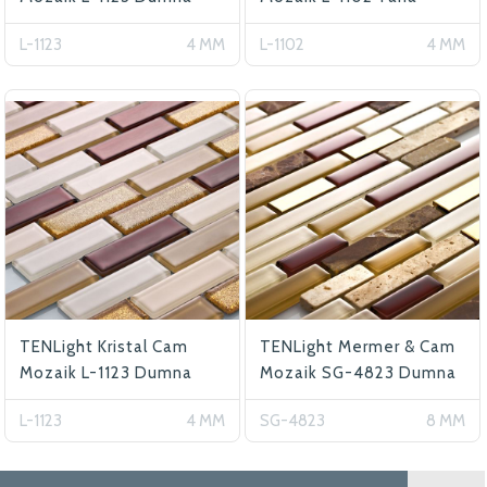
L-1123
4 MM
L-1102
4 MM
TENLight Kristal Cam
TENLight Mermer & Cam
Mozaik L-1123 Dumna
Mozaik SG-4823 Dumna
Star
L-1123
4 MM
SG-4823
8 MM