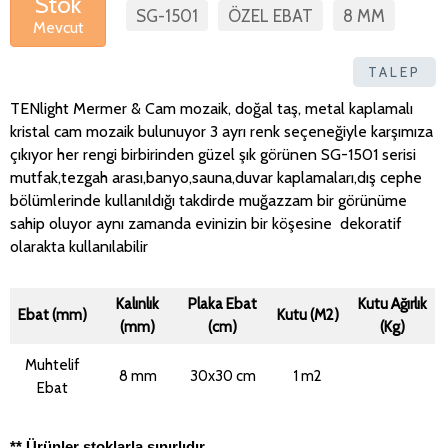
Stok
SG-1501
ÖZEL EBAT
8 MM
Mevcut
TALEP
TENlight Mermer & Cam mozaik, doğal taş, metal kaplamalı
kristal cam mozaik bulunuyor 3 ayrı renk seçeneğiyle karşımıza
çıkıyor her rengi birbirinden güzel şık görünen SG-1501 serisi
mutfak,tezgah arası,banyo,sauna,duvar kaplamaları,dış cephe
bölümlerinde kullanıldığı takdirde muğazzam bir görünüme
sahip oluyor aynı zamanda evinizin bir köşesine dekoratif
olarakta kullanılabilir
Kalınlık
Plaka Ebat
Kutu Ağırlık
Ebat (mm)
Kutu (M2)
(mm)
(cm)
(Kg)
Muhtelif
8 mm
30x30 cm
1 m2
Ebat
** Ürünler stoklarla sınırlıdır.