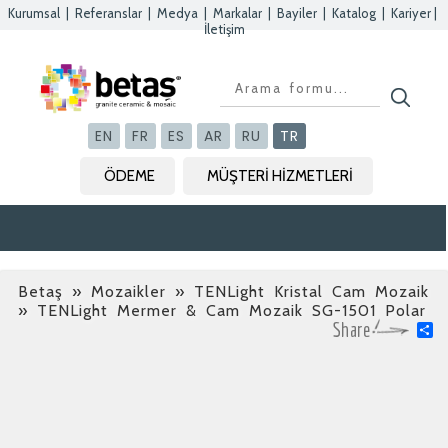
Kurumsal
|
Referanslar
|
Medya
|
Markalar
|
Bayiler
|
Katalog
|
Kariyer
|
İletişim
Kapat
Kapat
Kapat
Kapat
EN
FR
ES
AR
RU
TR
ÖDEME
MÜŞTERİ HİZMETLERİ
Betaş
»
Mozaikler » TENLight Kristal Cam Mozaik
» TENLight Mermer & Cam Mozaik SG-1501 Polar
S