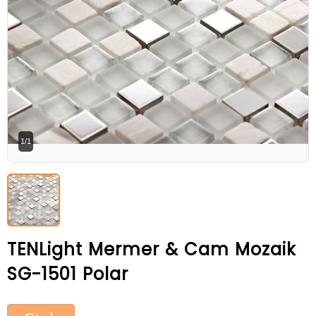
Betaş Cam Mozik olarak tam zamanlı
meslektaşlar arıyoruz. Özgeçmişlerinizi
gönderdikten sonra tarafımıza bilgi
vermeniz faydalı olacaktır.
Özgeçmişlerinizi yandaki formdan
bizlere ulaştırabilirsiniz. Bizi tercih
ettiğiniz için teşekkür ederiz.
1/1
TENLight Mermer & Cam Mozaik
SG-1501 Polar