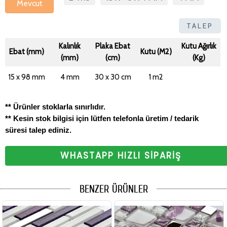
Mevcut
TALEP
Kalınlık
Plaka Ebat
Kutu Ağırlık
Ebat (mm)
Kutu (M2)
(mm)
(cm)
(Kg)
15 x 98 mm
4 mm
30 x 30 cm
1 m2
** Ürünler stoklarla sınırlıdır.
** Kesin stok bilgisi için lütfen telefonla üretim / tedarik
süresi talep ediniz.
WHASTAPP HIZLI SİPARİŞ
BENZER ÜRÜNLER