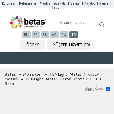
Kurumsal
|
Referanslar
|
Medya
|
Markalar
|
Bayiler
|
Katalog
|
Kariyer
|
İletişim
Kapat
Kapat
Kapat
Kapat
EN
FR
ES
AR
RU
TR
ÖDEME
MÜŞTERİ HİZMETLERİ
Betaş
»
Mozaikler » TENLight Metal / Kristal
Mozaik
» TENLight Metal-Kristal Mozaik L-1113
Rosa
S